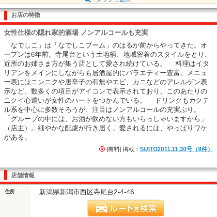
お店の特徴
女性仕様の隠れ家的酒場 ノンアルコールも充実
「なでしこ」は「なでしこブーム」のはるか前からやってきた。オ
ープンは6年前。寺尾台という土地柄、地域密着のスタイルをとり、
近所のお姉さま方が集う店として愛され続けている。 料理はイタ
リアンをメインにしながらも居酒屋的にバラエティー豊富。メニュ
ー表にはニンニクや唐辛子の有無やエビ、カニなどのアレルゲン表
示など、数多くの項目がアイコンで表示されており、このあたりの
ニクイ心遣いが女性のハートをつかんでいる。 ドリンクもカクテ
ル系を中心に多数そろうが、注目はノンアルコールの充実ぶり。
「グループの中には、お酒が飲めない方もいらっしゃいますから」
（店主）。細やかな配慮が行き届く。愛されるには、やっぱりワケ
がある。
[有料] 掲載：
SUITO2011.11.30号（9件）
店舗情報
新潟県新潟市西区寺尾台2-4-46
住所