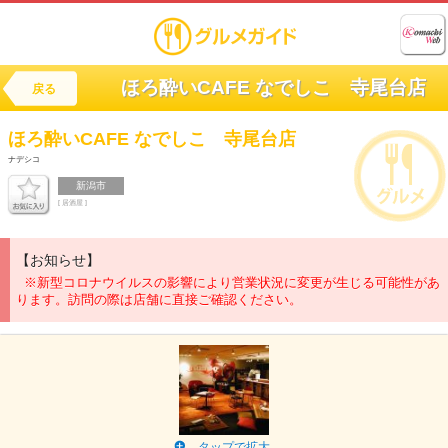
ほろ酔いCAFE なでしこ 寺尾台店
戻る
ほろ酔いCAFE
なでしこ 寺尾台店
ナデシコ
新潟市
[ 居酒屋 ]
【お知らせ】
※新型コロナウイルスの影響により営業状況に変更が生じる可能性があ
ります。訪問の際は店舗に直接ご確認ください。
タップで拡大