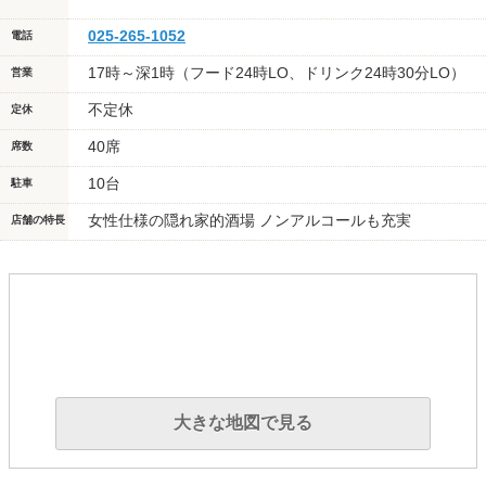
025-265-1052
電話
17時～深1時（フード24時LO、ドリンク24時30分LO）
営業
不定休
定休
40席
席数
10台
駐車
女性仕様の隠れ家的酒場 ノンアルコールも充実
店舗の特長
大きな地図で見る