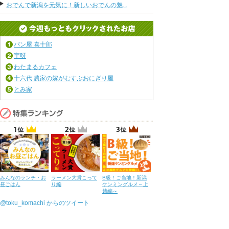
おでんで新潟を元気に！新しいおでんの魅...
パン屋 喜十郎
宇呀
わたまるカフェ
十六代 農家の嫁がむすぶおにぎり屋
とみ家
みんなのランチ・お
ラーメン大賞こって
B級！ご当地！新潟
昼ごはん
り編
ケンミングルメ～上
越編～
@toku_komachi からのツイート