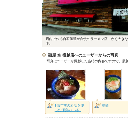
店内で作る自家製麺が自慢のラーメン店。赤く大きな
印。
麺屋 空 横越店へのユーザーからの写真
写真はユーザーが撮影した当時の内容ですので、最
1億年前の岩塩を使
空麺
った渾身の一杯...