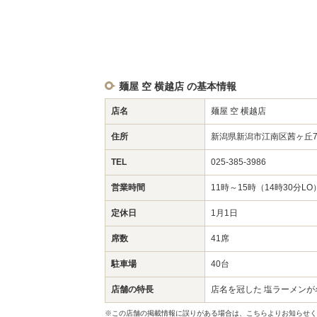
麺屋 空 横越店 の基本情報
店名
麺屋 空 横越店
住所
新潟県新潟市江南区茜ヶ丘
TEL
025-385-3986
営業時間
11時～15時（14時30分LO
定休日
1月1日
席数
41席
駐車場
40台
店舗の特長
店名を冠した 塩ラーメンが
※この店舗の掲載情報に誤りがある場合は、こちらよりお知らせく