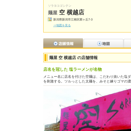
ソラヨコゴシテン
空 横越店
麺屋
新潟県新潟市江南区茜ヶ丘7-3
⇒地図を見る
麺屋 空 横越店 の店舗情報
店名を冠した 塩ラーメンが名物
メニュー名に店名を付けた空麺は、こだわり抜いた塩ダ
を刺激する。ツルっとした太麺を、みそと練りゴマの濃