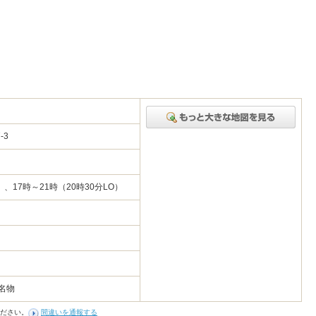
7-3
）、17時～21時（20時30分LO）
名物
ださい。
間違いを通報する