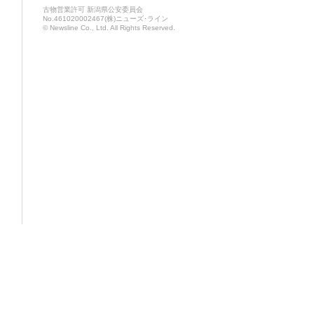
古物営業許可 新潟県公安委員会
No.461020002467(株)ニューズ･ライン
© Newsline Co., Ltd. All Rights Reserved.