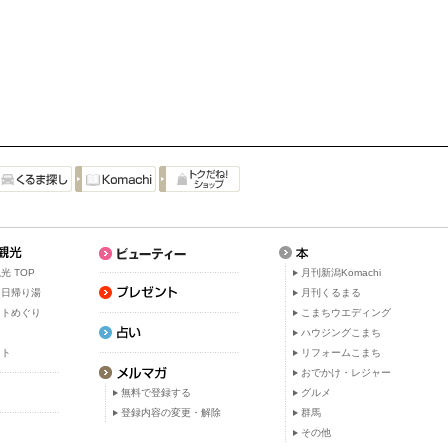
光 TOP
月刊新潟Komachi
・日帰り湯
月刊くるまる
ットめぐり
こまちウエディング
ト
ハウジングこまち
ット
リフォームこまち
おでかけ・レジャー
無料で登録する
グルメ
登録内容の変更・解除
群馬
その他