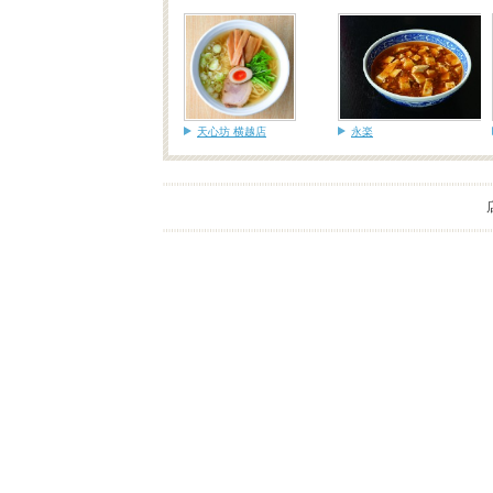
天心坊 横越店
永楽