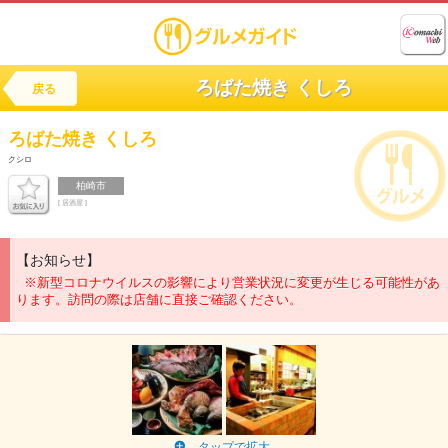
ろばた焼き くしろ
戻る
ろばた焼き
くしろ
クシロ
柏崎市
[ 居酒屋 ]
【お知らせ】
※新型コロナウイルスの影響により営業状況に変更が生じる可能性があ
ります。訪問の際は店舗に直接ご確認ください。
タップで拡大