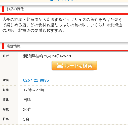
お店の特徴
店長の故郷・北海道から直送するビッグサイズの魚介をろばた焼き
で楽しめる店。どの食材も脂たっぷりの旬の味。いくら丼や北海道
の珍味、北海道の焼酎もおすすめ。
店舗情報
新潟県柏崎市東本町1-8-44
住所
0257-21-8885
電話
17時～22時
営業
日曜
定休
30席
席数
3台
駐車