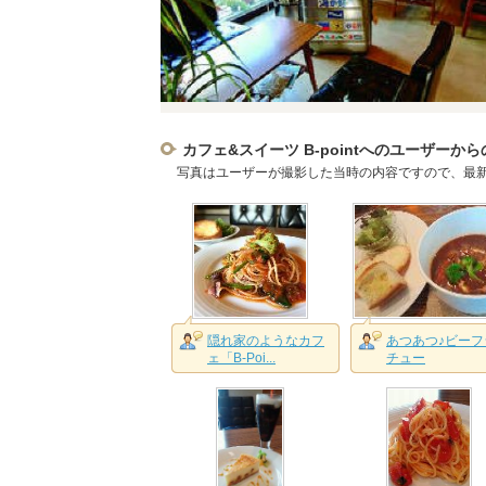
カフェ&スイーツ B-pointへのユーザーか
写真はユーザーが撮影した当時の内容ですので、最
隠れ家のようなカフ
あつあつ♪ビーフ
ェ「B-Poi...
チュー