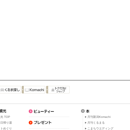
光 TOP
月刊新潟Komachi
・日帰り湯
月刊くるまる
ットめぐり
こまちウエディング