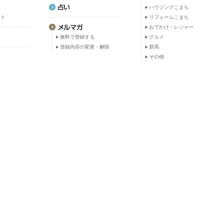
ト
ハウジングこまち
ット
リフォームこまち
おでかけ・レジャー
無料で登録する
グルメ
登録内容の変更・解除
群馬
その他