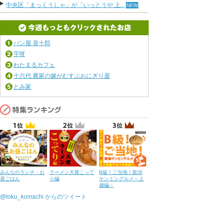
中央区「まっくうしゃ」が「いっとうや 上...
パン屋 喜十郎
宇呀
わたまるカフェ
十六代 農家の嫁がむすぶおにぎり屋
とみ家
みんなのランチ・お
ラーメン大賞こって
B級！ご当地！新潟
昼ごはん
り編
ケンミングルメ～上
越編～
@toku_komachi からのツイート