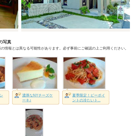
らの写真
新の情報とは異なる可能性があります。必ず事前にご確認の上ご利用ください。
シ
濃厚なNYチーズケ
夏季限定！ビーポイ
ーキ♪
ントの冷たいト...