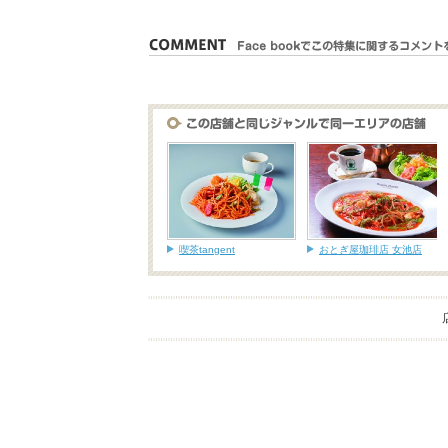
喫茶tangent
おとぎ屋珈琲店 女池店