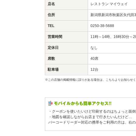
店名
レストラン マイウェイ
住所
新潟県新潟市秋葉区矢代田3
TEL
0250-38-5688
営業時間
11時～14時、16時30分
定休日
なし
席数
40席
駐車場
12台
※この店舗の掲載情報に誤りがある場合は、こちらよりお知らせく
・クーポンを使いたいけど印刷するのはちょっと面倒
・地図を確認しながらお店まで行きたいんだけど…
バーコードリーダー対応の携帯をご利用の方は、右の