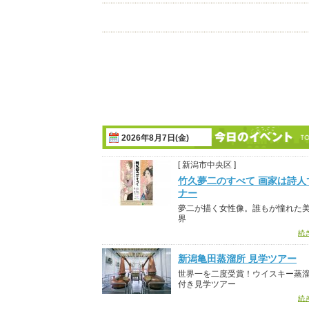
2026年8月7日(金)
[ 新潟市中央区 ]
竹久夢二のすべて 画家は詩人
ナー
夢二が描く女性像。誰もが憧れた
界
続
新潟亀田蒸溜所 見学ツアー
世界一を二度受賞！ウイスキー蒸
付き見学ツアー
続