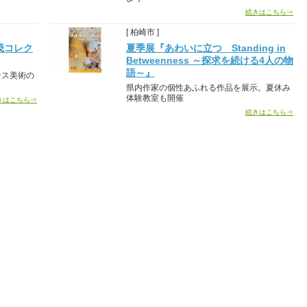
続きはこちら⇒
[ 柏崎市 ]
茂コレク
夏季展『あわいに立つ Standing in
Betweenness ～探求を続ける4人の物
語～』
ンス美術の
県内作家の個性あふれる作品を展示。夏休み
体験教室も開催
きはこちら⇒
続きはこちら⇒