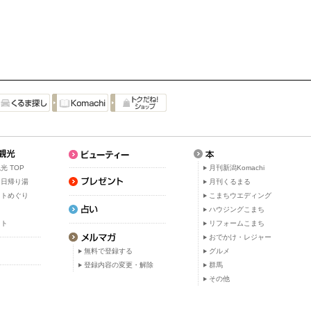
光 TOP
月刊新潟Komachi
・日帰り湯
月刊くるまる
ットめぐり
こまちウエディング
ト
ハウジングこまち
ット
リフォームこまち
おでかけ・レジャー
無料で登録する
グルメ
登録内容の変更・解除
群馬
その他