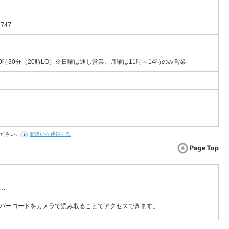
747
～20時30分（20時LO）※日曜は通し営業、月曜は11時～14時のみ営業
ださい。
間違いを通報する
…
バーコードをカメラで読み取ることでアクセスできます。