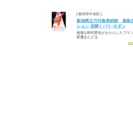
[ 新潟市中央区 ]
新潟県立万代島美術館 鹿島
ション 花開くパリ･モダン
急激な時代変化がもたらしたフラ
変遷をたどる
続