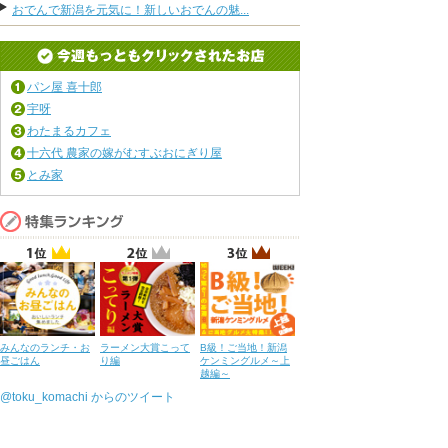
おでんで新潟を元気に！新しいおでんの魅...
パン屋 喜十郎
宇呀
わたまるカフェ
十六代 農家の嫁がむすぶおにぎり屋
とみ家
みんなのランチ・お
ラーメン大賞こって
B級！ご当地！新潟
昼ごはん
り編
ケンミングルメ～上
越編～
@toku_komachi からのツイート