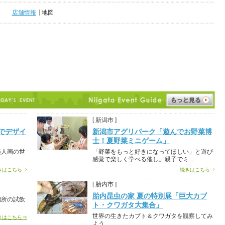
店舗情報
地図
[ 新潟市 ]
でデザイ
新潟市アグリパーク「遊んでお野菜博
士！夏野菜ミニゲーム」
美人画の世
「野菜をもっと好きになってほしい」と遊び
感覚で楽しく学べる催し。親子でミ...
きはこちら⇒
続きはこちら⇒
[ 胎内市 ]
胎内昆虫の家 夏の特別展「巨大カブ
溜所の試飲
ト・クワガタ大集合」
世界の生きたカブト＆クワガタを観察してみ
きはこちら⇒
よう