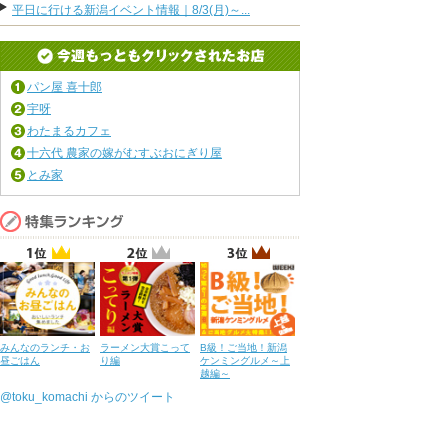
平日に行ける新潟イベント情報｜8/3(月)～...
パン屋 喜十郎
宇呀
わたまるカフェ
十六代 農家の嫁がむすぶおにぎり屋
とみ家
みんなのランチ・お
ラーメン大賞こって
B級！ご当地！新潟
昼ごはん
り編
ケンミングルメ～上
越編～
@toku_komachi からのツイート