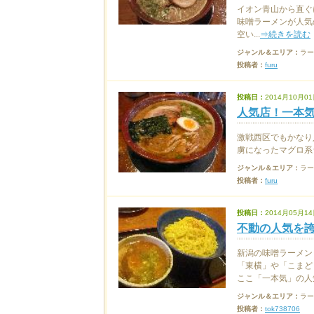
イオン青山から直ぐ
味噌ラーメンが人気
空い...
⇒続きを読む
ジャンル＆エリア：
ラー
投稿者：
furu
投稿日：
2014月10月01
人気店！一本
激戦西区でもかなり
虜になったマグロ系ラ
ジャンル＆エリア：
ラー
投稿者：
furu
投稿日：
2014月05月14
不動の人気を
新潟の味噌ラーメン
「東横」や「こまど
ここ「一本気」の人気
ジャンル＆エリア：
ラー
投稿者：
tok738706