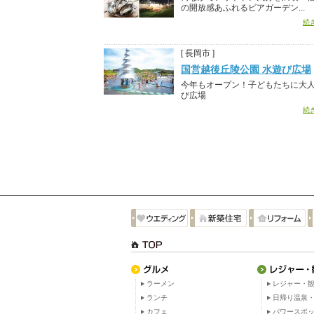
の開放感あふれるビアガーデン...
続
[ 長岡市 ]
国営越後丘陵公園 水遊び広場
今年もオープン！子どもたちに大
び広場
続
ラーメン
レジャー・観
ランチ
日帰り温泉
カフェ
パワースポ