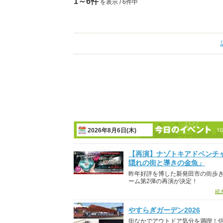
1～6件
を表示 / 6件中
2026年8月6日(木)
【再演】ナゾトキアドベンチ
隠れの街と導きの金魚」
昨年好評を博した新発田市の街歩
ーム第2弾の再演が決定！
続
やすらぎガーデン2026
街なかでアウトドア気分を満喫！