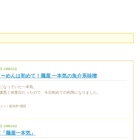
日 13時22分
ーめんは初めて！麺屋 一本気の魚介系味噌
になっていた一本気。
運悪く休業日だったので、今日初めての利用になりました。
メン / 新潟市>西区
日 15時14分
店「麺屋一本気」