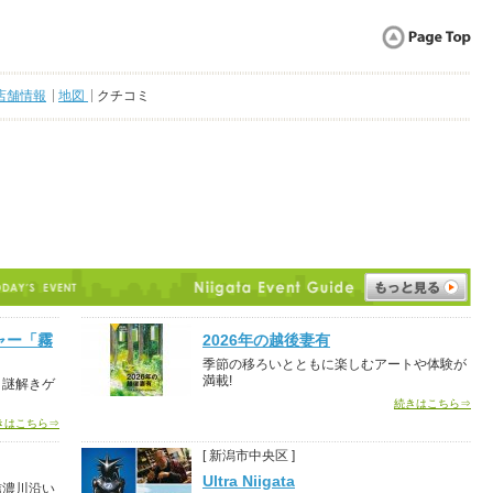
店舗情報
地図
クチコミ
ャー「霧
2026年の越後妻有
季節の移ろいとともに楽しむアートや体験が
満載!
き謎解きゲ
続きはこちら⇒
きはこちら⇒
[ 新潟市中央区 ]
Ultra Niigata
信濃川沿い