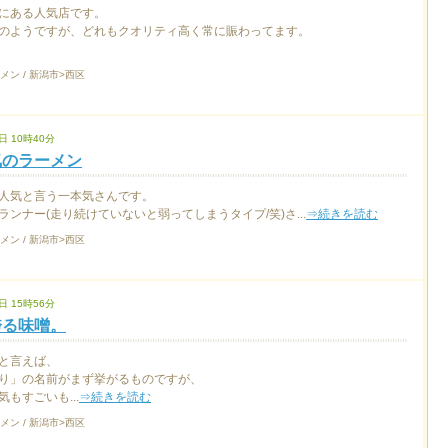
にある人気店です。
のようですが、どれもクオリティ高く常に賑わってます。
メン / 新潟市>西区
日 10時40分
気のラーメン
人気と言う一本気さんです。
ンナー(走り続けていないと弱ってしまうタイプ/笑)さ...
⇒続きを読む
メン / 新潟市>西区
日 15時56分
誇る味噌。
と言えば、
り」の名前がまず挙がるものですが、
もすごいも...
⇒続きを読む
メン / 新潟市>西区