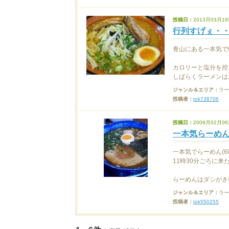
投稿日：
2013月03月19
行列すげぇ・
青山にある一本気で
カロリーと塩分を控
しばらくラーメンはお
ジャンル＆エリア：
ラー
投稿者：
tok738706
投稿日：
2009月02月06
一本気らーめ
一本気でらーめん(6
11時30分ごろに来
らーめんはダシがきい
ジャンル＆エリア：
ラー
投稿者：
tok550255