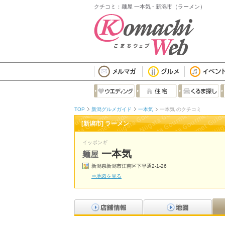
クチコミ：麺屋 一本気 - 新潟市（ラーメン）
TOP
新潟グルメガイド
一本気
一本気 のクチコミ
[新潟市] ラーメン
イッポンギ
一本気
麺屋
新潟県新潟市江南区下早通2-1-26
⇒地図を見る