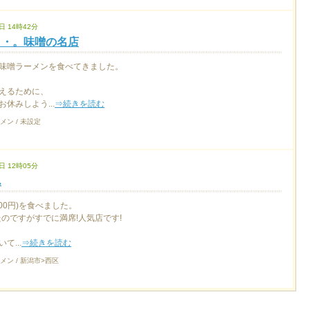
日 14時42分
・・。味噌の名店
味噌ラーメンを食べてきました。
えるために、
休みしよう...
⇒続きを読む
メン / 未設定
日 12時05分
ん
00円)を食べました。
たのですがすでに満席!人気店です!
て...
⇒続きを読む
メン / 新潟市>西区