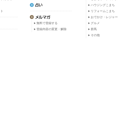
ト
ハウジングこまち
ット
リフォームこまち
おでかけ・レジャー
無料で登録する
グルメ
登録内容の変更・解除
群馬
その他