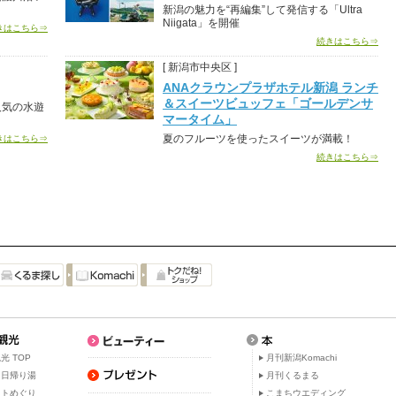
新潟の魅力を“再編集”して発信する「Ultra
Niigata」を開催
きはこちら⇒
続きはこちら⇒
[ 新潟市中央区 ]
ANAクラウンプラザホテル新潟 ランチ
＆スイーツビュッフェ「ゴールデンサ
人気の水遊
マータイム」
夏のフルーツを使ったスイーツが満載！
きはこちら⇒
続きはこちら⇒
光 TOP
月刊新潟Komachi
・日帰り湯
月刊くるまる
ットめぐり
こまちウエディング