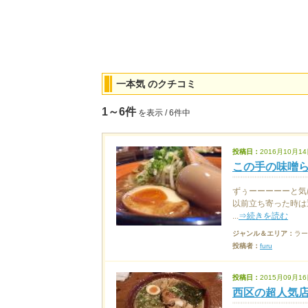
一本気 のクチコミ
1～6件
を表示 / 6件中
投稿日：
2016月10月14
この手の味噌ら
ずぅーーーーーと気
以前立ち寄った時は
...
⇒続きを読む
ジャンル＆エリア：
ラー
投稿者：
furu
投稿日：
2015月09月16
西区の超人気