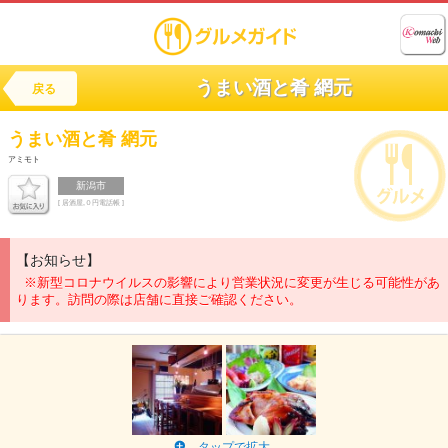
うまい酒と肴 網元
戻る
うまい酒と肴
網元
アミモト
新潟市
[ 居酒屋,０円電話帳 ]
【お知らせ】
※新型コロナウイルスの影響により営業状況に変更が生じる可能性があ
ります。訪問の際は店舗に直接ご確認ください。
タップで拡大