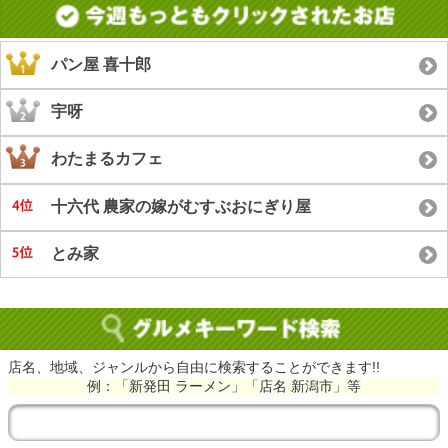
パン屋 喜十郎
宇呀
わたまるカフェ
十六代 農家の嫁がむすぶおにぎり屋
とみ家
店名、地域、ジャンルから自由に検索することができます!!
例：「新発田 ラーメン」「店名 新潟市」等