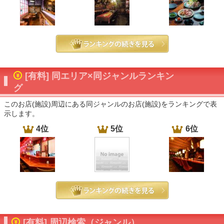
[有料] 同エリア×同ジャンルランキン
グ
このお店(施設)周辺にある同ジャンルのお店(施設)をランキングで表
示します。
4位
5位
6位
[有料] 周辺検索（ジャンル）