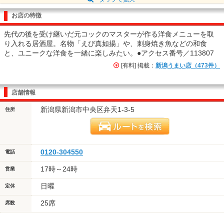
お店の特徴
先代の後を受け継いだ元コックのマスターが作る洋食メニューを取
り入れる居酒屋。名物「えび真如揚」や、刺身焼き魚などの和食
と、ユニークな洋食を一緒に楽しみたい。●アクセス番号／113807
[有料] 掲載：
新潟うまい店（473件）
店舗情報
新潟県新潟市中央区弁天1-3-5
住所
0120-304550
電話
17時～24時
営業
日曜
定休
25席
席数