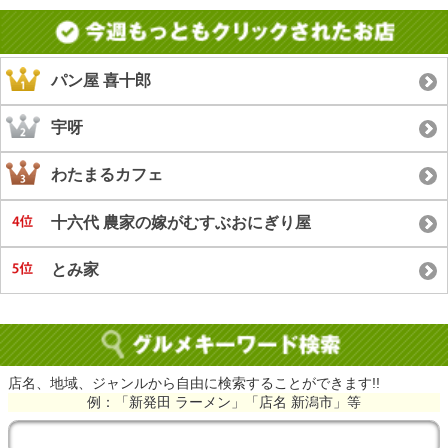
パン屋 喜十郎
宇呀
わたまるカフェ
十六代 農家の嫁がむすぶおにぎり屋
とみ家
店名、地域、ジャンルから自由に検索することができます!!
例：「新発田 ラーメン」「店名 新潟市」等