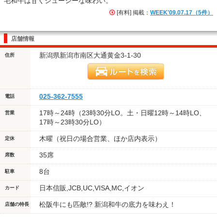
毛和牛は甘くジューシーな味わい。
[有料] 掲載：
WEEK'09.07.17（5件）
店舗情報
新潟県新潟市南区大通黄金3-1-30
住所
025-362-7555
電話
17時～24時（23時30分LO。土・日曜12時～14時LO、
営業
17時～23時30分LO）
木曜（祝日の場合営業、ほか店内表示）
定休
35席
席数
8台
駐車
日本信販,JCB,UC,VISA,MC,イオン
カード
松阪牛にも匹敵!? 新潟和牛の底力を味わえ！
店舗の特長