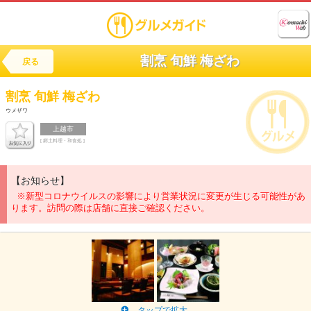
割烹 旬鮮 梅ざわ
戻る
割烹 旬鮮
梅ざわ
ウメザワ
上越市
[ 郷土料理・和食処 ]
【お知らせ】
※新型コロナウイルスの影響により営業状況に変更が生じる可能性があ
ります。訪問の際は店舗に直接ご確認ください。
タップで拡大