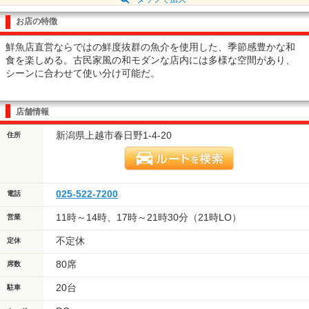
お店の特徴
鮮魚店直営ならではの鮮度抜群の魚介を使用した、季節感豊かな和
食を楽しめる。古民家風の和モダンな店内には多様な空間があり、
シーンに合わせて使い分け可能だ。
店舗情報
新潟県上越市春日野1-4-20
住所
025-522-7200
電話
11時～14時、17時～21時30分（21時LO）
営業
不定休
定休
80席
席数
20台
駐車