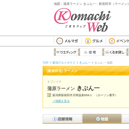
地図：蒲原ラーメン きぶん一 - 新発田市（ラーメン
TOP
新潟グルメガイド
きぶん一
きぶん一 地図
[新発田市] ラーメン
キブンイチ
きぶん一
蒲原ラーメン
新潟県新発田市月岡温泉669-1 （ローソン裏手）
⇒地図を見る