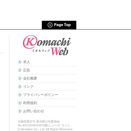
求人
広告
会社概要
リンク
プライバシーポリシー
利用規約
お問い合わせ
古物営業許可 新潟県公安委員会
No.461020002467(株)ニューズ･ライン
© Newsline Co., Ltd. All Rights Reserved.