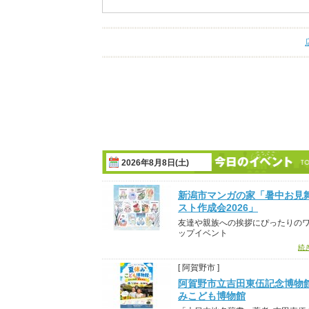
2026年8月8日(土)
新潟市マンガの家「暑中お見
スト作成会2026」
友達や親族への挨拶にぴったりの
ップイベント
続
[ 阿賀野市 ]
阿賀野市立吉田東伍記念博物
みこども博物館