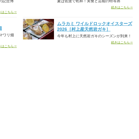
の記念博
夏は佐渡で乾杯！美食と芸能の特等席
続きはこちら⇒
きはこちら⇒
ムラカミ ワイルドロックオイスターズ
畑
2026［村上産天然岩ガキ］
マワリ畑
今年も村上に天然岩ガキのシーズンが到来！
続きはこちら⇒
きはこちら⇒