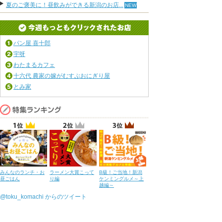
夏のご褒美に！昼飲みができる新潟のお店...
パン屋 喜十郎
宇呀
わたまるカフェ
十六代 農家の嫁がむすぶおにぎり屋
とみ家
みんなのランチ・お
ラーメン大賞こって
B級！ご当地！新潟
昼ごはん
り編
ケンミングルメ～上
越編～
@toku_komachi からのツイート