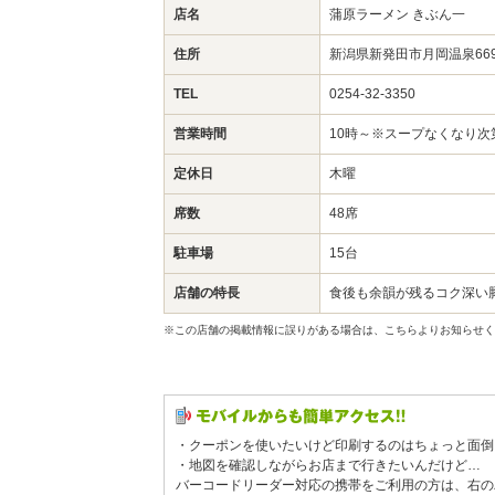
店名
蒲原ラーメン きぶん一
住所
新潟県新発田市月岡温泉66
TEL
0254-32-3350
営業時間
10時～※スープなくなり次
定休日
木曜
席数
48席
駐車場
15台
店舗の特長
食後も余韻が残るコク深い
※この店舗の掲載情報に誤りがある場合は、こちらよりお知らせく
・クーポンを使いたいけど印刷するのはちょっと面倒
・地図を確認しながらお店まで行きたいんだけど…
バーコードリーダー対応の携帯をご利用の方は、右の