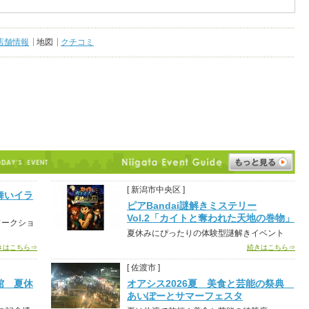
店舗情報
地図
クチコミ
[ 新潟市中央区 ]
舞いイラ
ピアBandai謎解きミステリー
Vol.2「カイトと奪われた天地の巻物」
ワークショ
夏休みにぴったりの体験型謎解きイベント
きはこちら⇒
続きはこちら⇒
[ 佐渡市 ]
館 夏休
オアシス2026夏 美食と芸能の祭典
あいぽーとサマーフェスタ