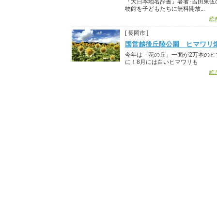
「大日本地名辞書」著者･吉田東伍
物館を子どもたちに無料開放...
続
[ 長岡市 ]
国営越後丘陵公園 ヒマワリ
今年は「花の丘」一面が2万本のヒ
に！8月には白いヒマワリも
続