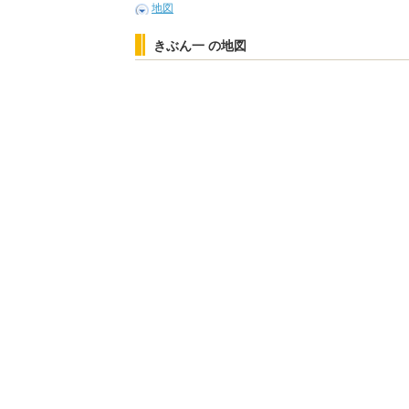
地図
きぶん一 の地図