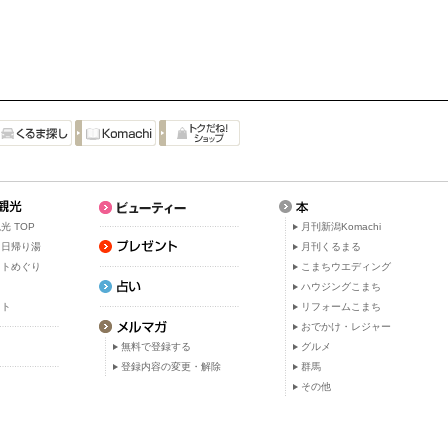
光 TOP
月刊新潟Komachi
・日帰り湯
月刊くるまる
ットめぐり
こまちウエディング
ト
ハウジングこまち
ット
リフォームこまち
おでかけ・レジャー
無料で登録する
グルメ
登録内容の変更・解除
群馬
その他