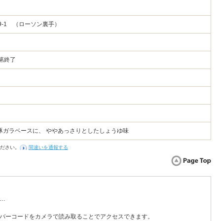
9-1 （ローソン裏手）
第終了
豚ガラベースに、 ややあっさりとしたしょうゆ味
ださい。
間違いを通報する
…
バーコードをカメラで読み取ることでアクセスできます。