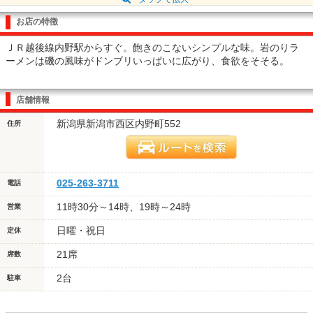
お店の特徴
ＪＲ越後線内野駅からすぐ。飽きのこないシンプルな味。岩のりラ
ーメンは磯の風味がドンブリいっぱいに広がり、食欲をそそる。
店舗情報
新潟県新潟市西区内野町552
住所
025-263-3711
電話
11時30分～14時、19時～24時
営業
日曜・祝日
定休
21席
席数
2台
駐車