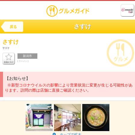
さすけ
戻る
さすけ
サスケ
新潟市
[ ラーメン ]
【お知らせ】
※新型コロナウイルスの影響により営業状況に変更が生じる可能性があ
ります。訪問の際は店舗に直接ご確認ください。
タップで拡大