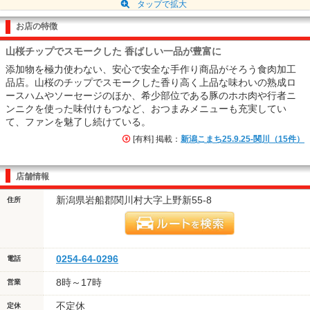
タップで拡大
お店の特徴
山桜チップでスモークした 香ばしい一品が豊富に
添加物を極力使わない、安心で安全な手作り商品がそろう食肉加工
品店。山桜のチップでスモークした香り高く上品な味わいの熟成ロ
ースハムやソーセージのほか、希少部位である豚のホホ肉や行者ニ
ンニクを使った味付けもつなど、おつまみメニューも充実してい
て、ファンを魅了し続けている。
[有料] 掲載：
新潟こまち25.9.25-関川（15件）
店舗情報
新潟県岩船郡関川村大字上野新55-8
住所
0254-64-0296
電話
8時～17時
営業
不定休
定休