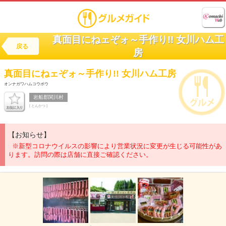
真面目にねェぞォ～手作り!! 女川ハム工
戻る
房
真面目にねェぞォ～手作り!!
女川ハム工房
オンナガワハムコウボウ
岩船郡関川村
[ とんかつ ]
【お知らせ】
※新型コロナウイルスの影響により営業状況に変更が生じる可能性があ
ります。訪問の際は店舗に直接ご確認ください。