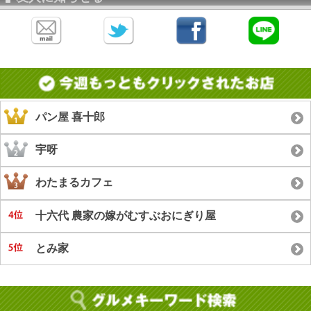
パン屋 喜十郎
宇呀
わたまるカフェ
十六代 農家の嫁がむすぶおにぎり屋
とみ家