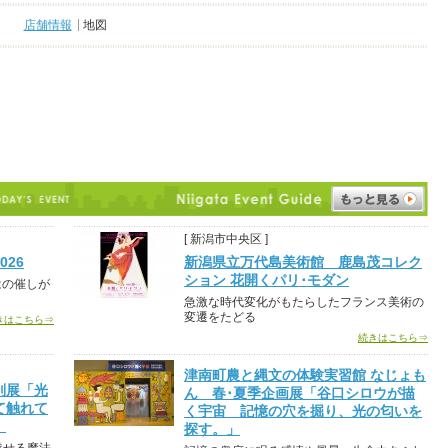
店舗情報
地図
[ 新潟市中央区 ]
26
新潟県立万代島美術館 鹿島茂コレク
ション 花開くパリ･モダン
はの催しが
急激な時代変化がもたらしたフランス美術の
変遷をたどる
きはこちら⇒
続きはこちら⇒
津南町農と縄文の体験実習館 なじょも
別展「光
ん 春･夏季企画展「谷口シロウが描
て触れて
く宇宙 記憶の穴を掘り、光の匂いを
」
探す。」