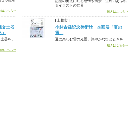
魅せる魔法
記憶の奥底に眠る感情や風景…生命力あふれ
るイラストの世界
きはこちら⇒
続きはこちら⇒
[ 上越市 ]
縄文土器
小林古径記念美術館 企画展「夏の
る』
雪」
文土器を、
夏に楽しむ雪の光景、涼やかなひとときを
続きはこちら⇒
きはこちら⇒