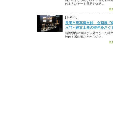
自分の手から花が咲く!? 光と影が
のようなアート世界を体感...
続
[ 長岡市 ]
長岡市馬高縄文館 企画展『
入門～縄文土器の特色をさぐ
新潟県内の遺跡から見つかった縄
装飾や器の形などから紹介
続