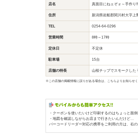
店名
真面目にねェぞォ～手作り!!
住所
新潟県岩船郡関川村大字上野
TEL
0254-64-0296
営業時間
8時～17時
定休日
不定休
駐車場
15台
店舗の特長
山桜チップでスモークした
※この店舗の掲載情報に誤りがある場合は、こちらよりお知らせく
・クーポンを使いたいけど印刷するのはちょっと面倒
・地図を確認しながらお店まで行きたいんだけど…
バーコードリーダー対応の携帯をご利用の方は、右の