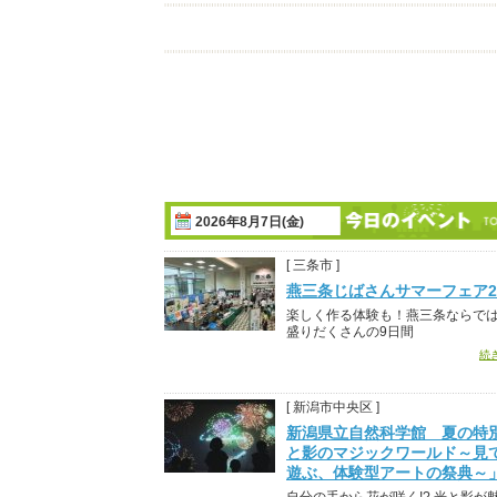
2026年8月7日(金)
[ 三条市 ]
燕三条じばさんサマーフェア20
楽しく作る体験も！燕三条ならで
盛りだくさんの9日間
続
[ 新潟市中央区 ]
新潟県立自然科学館 夏の特
と影のマジックワールド～見
遊ぶ、体験型アートの祭典～