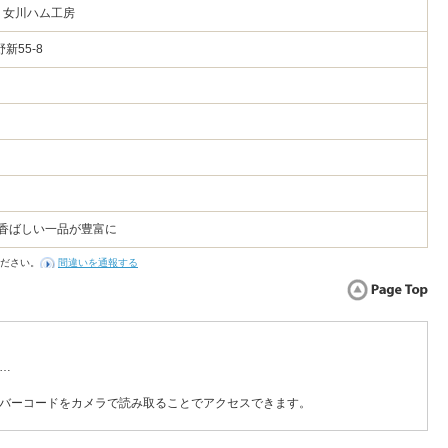
 女川ハム工房
新55-8
 香ばしい一品が豊富に
ださい。
間違いを通報する
…
バーコードをカメラで読み取ることでアクセスできます。