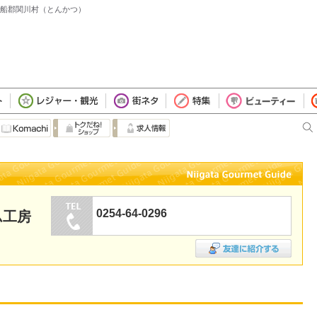
 岩船郡関川村（とんかつ）
0254-64-0296
ム工房