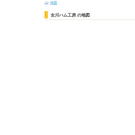
地図
女川ハム工房 の地図