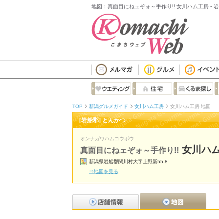
地図：真面目にねェぞォ～手作り!! 女川ハム工房 -
TOP
新潟グルメガイド
女川ハム工房
女川ハム工房 地図
[岩船郡] とんかつ
オンナガワハムコウボウ
女川ハ
真面目にねェぞォ～手作り!!
新潟県岩船郡関川村大字上野新55-8
⇒地図を見る