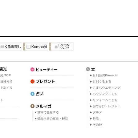
光 TOP
月刊新潟Komachi
・日帰り湯
月刊くるまる
ットめぐり
こまちウエディング
ト
ハウジングこまち
ット
リフォームこまち
おでかけ・レジャー
無料で登録する
グルメ
登録内容の変更・解除
群馬
その他