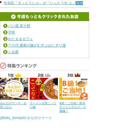
中央区「まっくうしゃ」が「いっとうや 上...
パン屋 喜十郎
宇呀
わたまるカフェ
十六代 農家の嫁がむすぶおにぎり屋
とみ家
みんなのランチ・お
ラーメン大賞こって
B級！ご当地！新潟
昼ごはん
り編
ケンミングルメ～上
越編～
@toku_komachi からのツイート