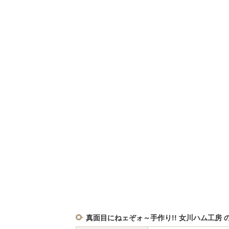
真面目にねェぞォ～手作り!! 女川ハム工房 