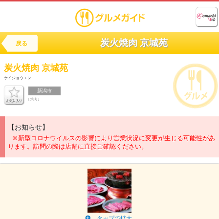
炭火焼肉 京城苑
戻る
炭火焼肉
京城苑
ケイジョウエン
新潟市
[ 焼肉 ]
【お知らせ】
※新型コロナウイルスの影響により営業状況に変更が生じる可能性があ
ります。訪問の際は店舗に直接ご確認ください。
タップで拡大