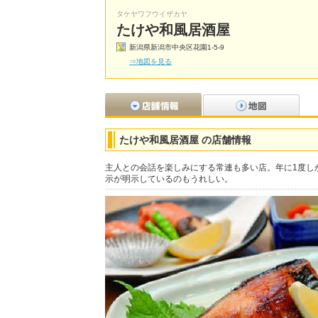
タケヤワフウイザカヤ
たけや和風居酒屋
新潟県新潟市中央区花園1-5-9
⇒地図を見る
たけや和風居酒屋 の店舗情報
主人との会話を楽しみにする常連も多い店。年に1度し
示が明示しているのもうれしい。