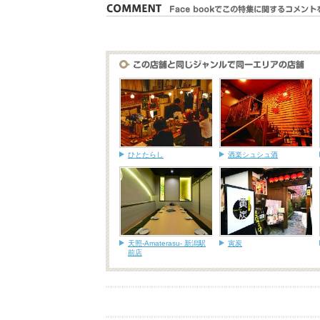
ひとたらし
酒楽シュシュ酒
天照-Amaterasu- 新潟駅
寅炭
前店