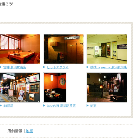
雷神 新潟駅南店
ヒットスタジオ
柚柚 ～yuyu～ 新潟駅前店
88酒場
はなの舞 新潟駅前店
鮨家
店舗情報
地図