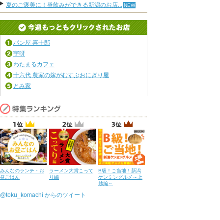
夏のご褒美に！昼飲みができる新潟のお店...
パン屋 喜十郎
宇呀
わたまるカフェ
十六代 農家の嫁がむすぶおにぎり屋
とみ家
みんなのランチ・お
ラーメン大賞こって
B級！ご当地！新潟
昼ごはん
り編
ケンミングルメ～上
越編～
@toku_komachi からのツイート