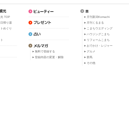
光 TOP
月刊新潟Komachi
・日帰り湯
月刊くるまる
ットめぐり
こまちウエディング
ト
ハウジングこまち
ット
リフォームこまち
おでかけ・レジャー
無料で登録する
グルメ
登録内容の変更・解除
群馬
その他