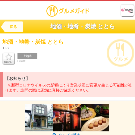
地酒・地肴・炭焼 ととら
戻る
地酒・地肴・炭焼
ととら
トトラ
上越市
[ 居酒屋 ]
【お知らせ】
※新型コロナウイルスの影響により営業状況に変更が生じる可能性があ
ります。訪問の際は店舗に直接ご確認ください。
タップで拡大