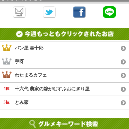
パン屋 喜十郎
宇呀
わたまるカフェ
十六代 農家の嫁がむすぶおにぎり屋
とみ家