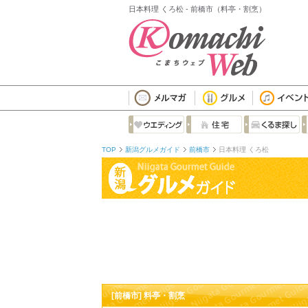
日本料理 くろ松 - 前橋市（料亭・割烹）
TOP
新潟グルメガイド
前橋市
日本料理 くろ松
[前橋市] 料亭・割烹