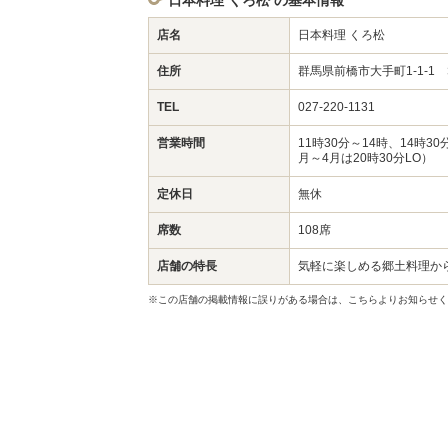
日本料理 くろ松 の基本情報
店名
日本料理 くろ松
住所
群馬県前橋市大手町1-1-1 
TEL
027-220-1131
営業時間
11時30分～14時、14時30
月～4月は20時30分LO）
定休日
無休
席数
108席
店舗の特長
気軽に楽しめる郷土料理か
※この店舗の掲載情報に誤りがある場合は、こちらよりお知らせく