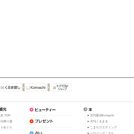
光 TOP
月刊新潟Komachi
・日帰り湯
月刊くるまる
ットめぐり
こまちウエディング
ト
ハウジングこまち