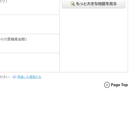
カリ）
村みどりの里物産会館）
ださい。
間違いを通報する