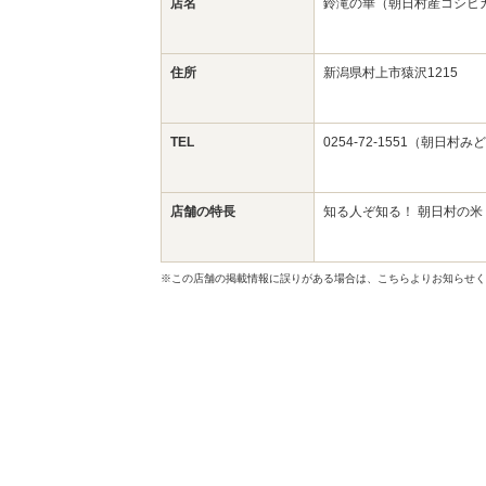
店名
鈴滝の華（朝日村産コシヒ
住所
新潟県村上市猿沢1215
TEL
0254-72-1551（朝日
店舗の特長
知る人ぞ知る！ 朝日村の米
※この店舗の掲載情報に誤りがある場合は、こちらよりお知らせく