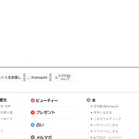
光 TOP
月刊新潟Komachi
・日帰り湯
月刊くるまる
ットめぐり
こまちウエディング
ト
ハウジングこまち
ット
リフォームこまち
おでかけ・レジャー