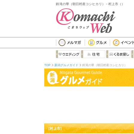
鈴滝の華（朝日村産コシヒカリ） - 村上市（）
TOP
新潟グルメガイド
鈴滝の華（朝日村産コシヒカリ）
[村上市]