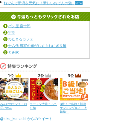
おでんで新潟を元気に！新しいおでんの魅...
パン屋 喜十郎
宇呀
わたまるカフェ
十六代 農家の嫁がむすぶおにぎり屋
とみ家
みんなのランチ・お
ラーメン大賞こって
B級！ご当地！新潟
昼ごはん
り編
ケンミングルメ～上
越編～
@toku_komachi からのツイート