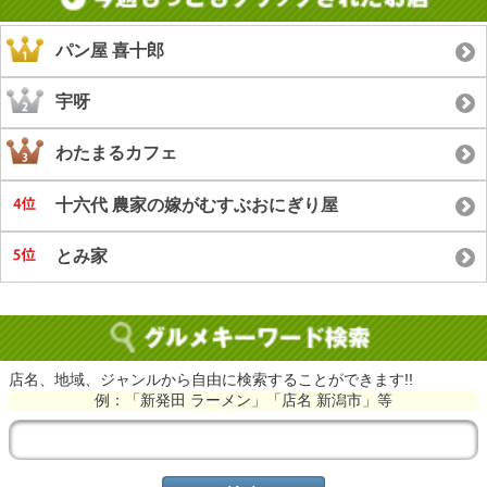
パン屋 喜十郎
宇呀
わたまるカフェ
十六代 農家の嫁がむすぶおにぎり屋
とみ家
店名、地域、ジャンルから自由に検索することができます!!
例：「新発田 ラーメン」「店名 新潟市」等