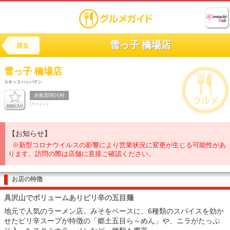
雪っ子 橋場店
戻る
雪っ子 橋場店
ユキッコ ハシバテン
岩船郡関川村
[ ラーメン ]
【お知らせ】
※新型コロナウイルスの影響により営業状況に変更が生じる可能性があ
ります。訪問の際は店舗に直接ご確認ください。
お店の特徴
具沢山でボリュームありピリ辛の五目麺
地元で人気のラーメン店。みそをベースに、6種類のスパイスを効か
せたピリ辛スープが特徴の「郷土五目ら～めん」や、ニラがたっぷ