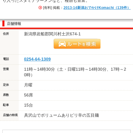
り入ったスタミナラーメンなど、種類も豊富。
[有料] 掲載：
2013-14新潟おでかけKomachi（139件）
店舗情報
新潟県岩船郡関川村土沢674-1
住所
0254-64-1309
電話
11時～14時30分（土・日曜11時～14時30分、17時～2
営業
0時）
月曜
定休
56席
席数
15台
駐車
具沢山でボリュームありピリ辛の五目麺
店舗の特長