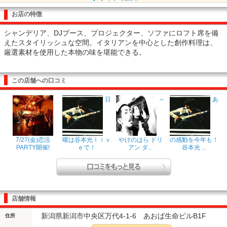
お店の特徴
シャンデリア、DJブース、プロジェクター、ソファにロフト席を備
えたスタイリッシュな空間。イタリアンを中心とした創作料理は、
厳選素材を使用した本物の味を堪能できる。
この店舗への口コミ
日
～
あ
7/27(金)恋活
曜は谷本光ｌｉｖ
やけのはら ドリ
の感動を今年も！
PARTY開催!
ｅで！
アン ダ...
谷本光 ...
店舗情報
新潟県新潟市中央区万代4-1-6 あおば生命ビルB1F
住所