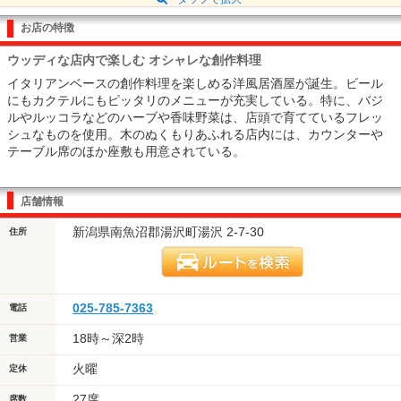
お店の特徴
ウッディな店内で楽しむ オシャレな創作料理
イタリアンベースの創作料理を楽しめる洋風居酒屋が誕生。ビール
にもカクテルにもピッタリのメニューが充実している。特に、バジ
ルやルッコラなどのハーブや香味野菜は、店頭で育てているフレッ
シュなものを使用。木のぬくもりあふれる店内には、カウンターや
テーブル席のほか座敷も用意されている。
店舗情報
新潟県南魚沼郡湯沢町湯沢 2-7-30
住所
025-785-7363
電話
18時～深2時
営業
火曜
定休
27席
席数