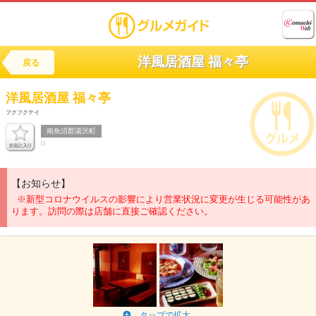
洋風居酒屋 福々亭
戻る
洋風居酒屋
福々亭
フクフクテイ
南魚沼郡湯沢町
[ ]
【お知らせ】
※新型コロナウイルスの影響により営業状況に変更が生じる可能性があ
ります。訪問の際は店舗に直接ご確認ください。
タップで拡大