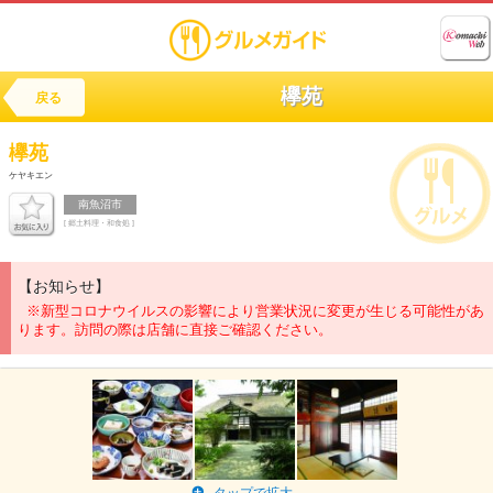
欅苑
戻る
欅苑
ケヤキエン
南魚沼市
[ 郷土料理・和食処 ]
【お知らせ】
※新型コロナウイルスの影響により営業状況に変更が生じる可能性があ
ります。訪問の際は店舗に直接ご確認ください。
タップで拡大