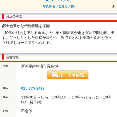
写真をもっと見る(9枚)
お店の特徴
郷土色豊かな伝統料理を堪能
140年の歴史を感じる重厚な太い梁や囲炉裏が趣き深い空間を醸し出
す。どっしりとした風格が漂う中、魚沼でとれる季節の食材を使っ
た料理をコースで食べられる。
店舗情報
新潟県南魚沼市長森24
住所
025-775-2419
電話
11時30分～15時（13時LO）、17時～21時30分（19時
営業
LO、要予制）
不定休
定休