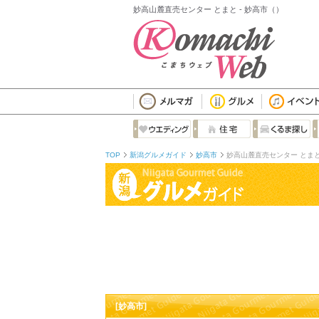
妙高山麓直売センター とまと - 妙高市（）
TOP
新潟グルメガイド
妙高市
妙高山麓直売センター とま
[妙高市]