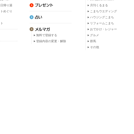
・日帰り湯
月刊くるまる
ットめぐり
こまちウエディング
ト
ハウジングこまち
ット
リフォームこまち
おでかけ・レジャー
無料で登録する
グルメ
登録内容の変更・解除
群馬
その他