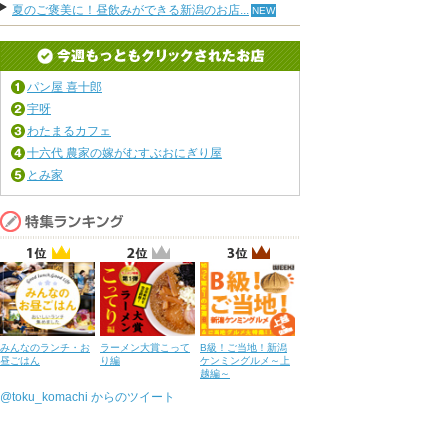
夏のご褒美に！昼飲みができる新潟のお店...
パン屋 喜十郎
宇呀
わたまるカフェ
十六代 農家の嫁がむすぶおにぎり屋
とみ家
みんなのランチ・お
ラーメン大賞こって
B級！ご当地！新潟
昼ごはん
り編
ケンミングルメ～上
越編～
@toku_komachi からのツイート