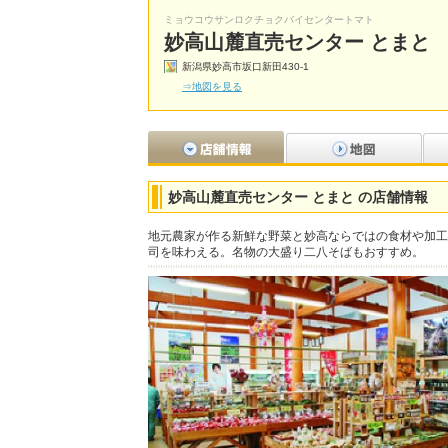
ミョウコウサンロクチョクバイセンタートマト
妙高山麓直売センター とまと
新潟県妙高市坂口新田430-1
⇒地図を見る
妙高山麓直売センター とまと の店舗情報
地元農家が作る新鮮な野菜と妙高ならではの食材や加工
司を味わえる。名物の大盛り二八そばもおすすめ。