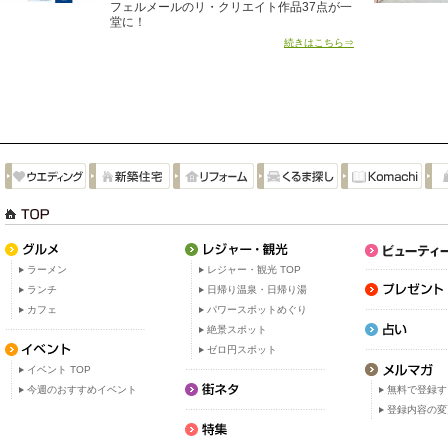
フェルメールのリ・クリエイト作品37点が一
堂に！
続きはこちら⇒
ラーメン
レジャー・観光 TOP
ランチ
日帰り温泉・日帰り湯
カフェ
パワースポットめぐり
絶景スポット
ゼロ円スポット
イベント TOP
今週のおすすめイベント
無料で登録す
登録内容の変