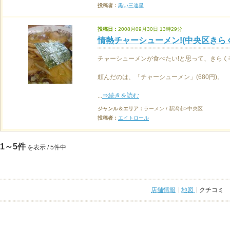
投稿者：
黒い三連星
投稿日：
2008月09月30日 13時29分
情熱チャーシューメン!(中央区きらく亭
チャーシューメンが食べたい!と思って、きらく
頼んだのは、「チャーシューメン」(680円)。
...
⇒続きを読む
ジャンル＆エリア：
ラーメン / 新潟市>中央区
投稿者：
エイトロール
1～5件
を表示 / 5件中
店舗情報
地図
クチコミ