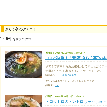
きらく亭 のクチコミ
1～5件
を表示 / 5件中
投稿日：
2016月11月04日 14時15分
コスパ抜群！！新店”きらく亭”の本
さてさて街中から新店(移転)してきたと言うラ
先日ようやくお邪魔することができました。
場所は。...
⇒続きを読む
ジャンル＆エリア：
ラーメン / 新潟市>中央区
投稿者：
furu
投稿日：
2016月10月12日 11時33分
トロットロのトントロちゃ～しゅ～