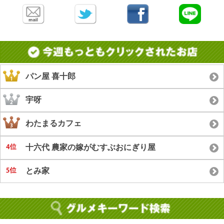
パン屋 喜十郎
宇呀
わたまるカフェ
十六代 農家の嫁がむすぶおにぎり屋
とみ家