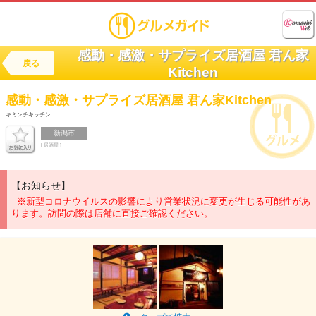
感動・感激・サプライズ居酒屋 君ん家
戻る
Kitchen
感動・感激・サプライズ居酒屋
君ん家Kitchen
キミンチキッチン
新潟市
[ 居酒屋 ]
【お知らせ】
※新型コロナウイルスの影響により営業状況に変更が生じる可能性があ
ります。訪問の際は店舗に直接ご確認ください。