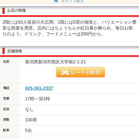
タップで拡大
お店の特徴
2階には50人収容の大広間、1階には5室の個室と、バリエーション豊
富な部屋を用意。店内にはちょうちんや紅白幕が飾られ、毎日お祭
りのよう。ドリンク、フードメニューは290円から。
店舗情報
新潟県新潟市西区大学南2-1-21
住所
025-261-2337
電話
17時～深1時
営業
なし
定休
100席
席数
5台
駐車