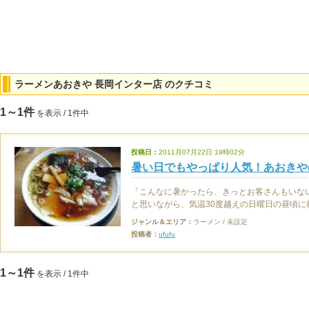
ラーメンあおきや 長岡インター店 のクチコミ
1～1件
を表示 / 1件中
投稿日：
2011月07月22日 19時02分
暑い日でもやっぱり人気！あおきや
「こんなに暑かったら、きっとお客さんもいな
と思いながら、気温30度越えの日曜日の昼頃に行
ジャンル＆エリア：
ラーメン / 未設定
投稿者：
ufufu
1～1件
を表示 / 1件中