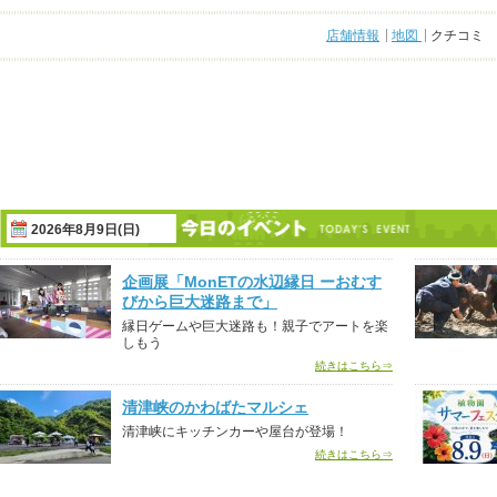
店舗情報
地図
クチコミ
2026年8月9日(日)
企画展「MonETの水辺縁日 ーおむす
びから巨大迷路まで」
縁日ゲームや巨大迷路も！親子でアートを楽
しもう
続きはこちら⇒
清津峡のかわばたマルシェ
清津峡にキッチンカーや屋台が登場！
続きはこちら⇒