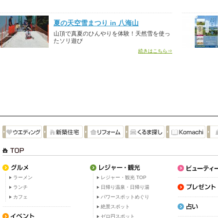
夏の天空雪まつり in 八海山
山頂で真夏のひんやりを体験！天然雪を使っ
たソリ遊び
続きはこちら⇒
ラーメン
レジャー・観光 TOP
ランチ
日帰り温泉・日帰り湯
カフェ
パワースポットめぐり
絶景スポット
ゼロ円スポット