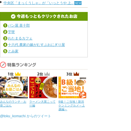
中央区「まっくうしゃ」が「いっとうや 上...
パン屋 喜十郎
宇呀
わたまるカフェ
十六代 農家の嫁がむすぶおにぎり屋
とみ家
みんなのランチ・お
ラーメン大賞こって
B級！ご当地！新潟
昼ごはん
り編
ケンミングルメ～上
越編～
@toku_komachi からのツイート