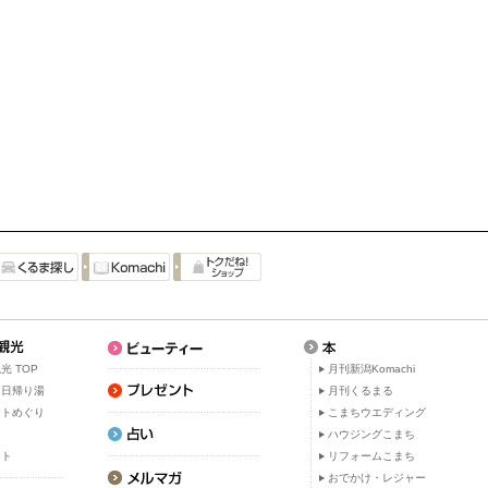
光 TOP
月刊新潟Komachi
・日帰り湯
月刊くるまる
ットめぐり
こまちウエディング
ト
ハウジングこまち
ット
リフォームこまち
おでかけ・レジャー