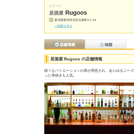
ルグース
Rugoos
居酒屋
新潟県新潟市北区白新町2-1-24
⇒地図を見る
居酒屋 Rugoos の店舗情報
様々なバリエーションの席が用意され、あらゆるニーズ
った串焼きも人気。