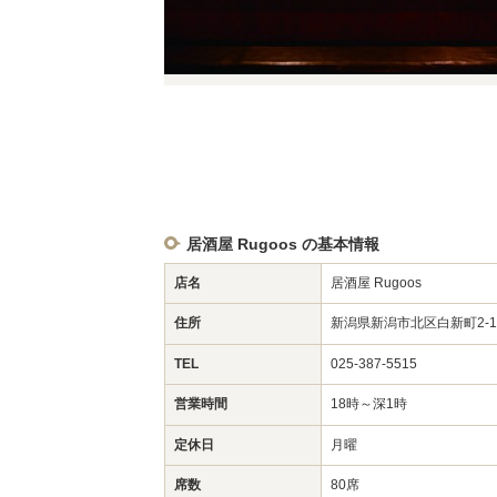
居酒屋 Rugoos の基本情報
店名
居酒屋 Rugoos
住所
新潟県新潟市北区白新町2-1
TEL
025-387-5515
営業時間
18時～深1時
定休日
月曜
席数
80席