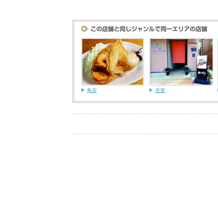
鳥安
杏屋