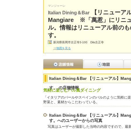
マンジャーレ
【リニューア
Italian Dining＆Bar
Mangiare ※「萬惹」にリニ
ル。情報はリニューアル前のも
す。
新潟県長岡市古正寺3-100 Dils古正寺
⇒地図を見る
Italian Dining＆Bar 【リニューア
す。 の店舗情報
気軽に楽しむバル風ダイニング
「イタリアのバールやスペインのバルのように気軽に楽
野菜と、素材からこだわっている。
Italian Dining＆Bar 【リニューア
す。へのユーザーからの写真
写真はユーザーが撮影した当時の内容ですので、最