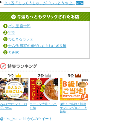
中央区「まっくうしゃ」が「いっとうや 上...
パン屋 喜十郎
宇呀
わたまるカフェ
十六代 農家の嫁がむすぶおにぎり屋
とみ家
みんなのランチ・お
ラーメン大賞こって
B級！ご当地！新潟
昼ごはん
り編
ケンミングルメ～上
越編～
@toku_komachi からのツイート