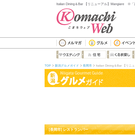
Italian Dining＆Bar 【リニューアル】Ma
TOP
新潟グルメガイド
長岡市
Italian Dining＆B
[長岡市] レストランバー