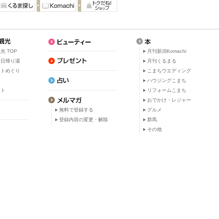
光 TOP
月刊新潟Komachi
・日帰り湯
月刊くるまる
ットめぐり
こまちウエディング
ト
ハウジングこまち
ット
リフォームこまち
おでかけ・レジャー
無料で登録する
グルメ
登録内容の変更・解除
群馬
その他