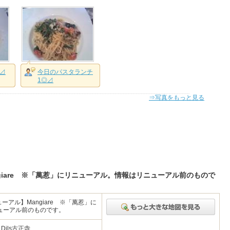
⊿
今日のパスタランチ
1◎⊿
⇒写真をもっと見る
ル】Mangiare ※「萬惹」にリニューアル。情報はリニューアル前のもので
 【リニューアル】Mangiare ※「萬惹」に
ューアル前のものです。
Dils古正寺