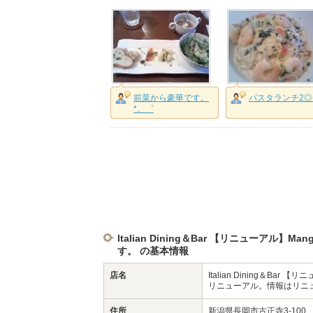
前菜から豪華です。
パスタランチ2◎
*。゜
Italian Dining＆Bar 【リニューア
す。 の基本情報
店名
Italian Dining＆Bar
リニューアル。情報はリニ
住所
新潟県長岡市古正寺3-100 