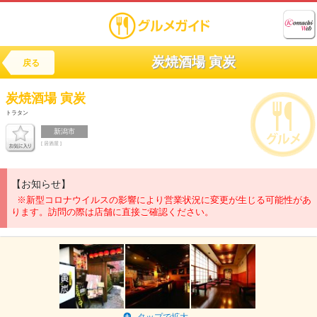
炭焼酒場 寅炭
戻る
炭焼酒場
寅炭
トラタン
新潟市
[ 居酒屋 ]
【お知らせ】
※新型コロナウイルスの影響により営業状況に変更が生じる可能性があ
ります。訪問の際は店舗に直接ご確認ください。
タップで拡大