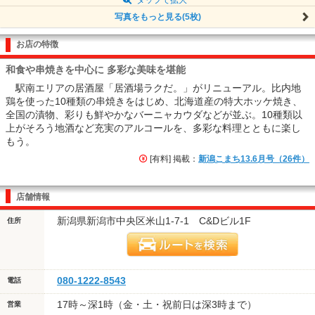
写真をもっと見る(5枚)
お店の特徴
和食や串焼きを中心に 多彩な美味を堪能
駅南エリアの居酒屋「居酒場ラクだ。」がリニューアル。比内地
鶏を使った10種類の串焼きをはじめ、北海道産の特大ホッケ焼き、
全国の漬物、彩りも鮮やかなバーニャカウダなどが並ぶ。10種類以
上がそろう地酒など充実のアルコールを、多彩な料理とともに楽し
もう。
[有料] 掲載：
新潟こまち13.6月号（26件）
店舗情報
新潟県新潟市中央区米山1-7-1 C&Dビル1F
住所
080-1222-8543
電話
17時～深1時（金・土・祝前日は深3時まで）
営業