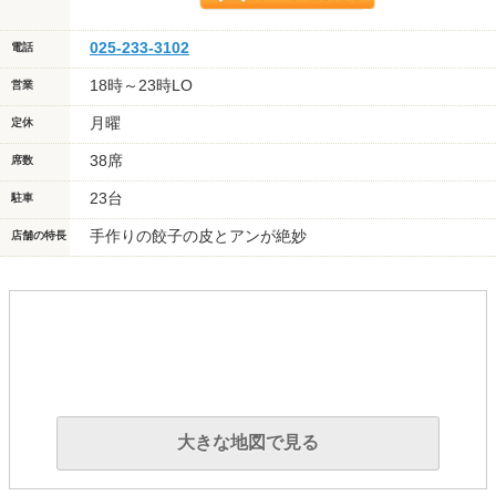
025-233-3102
電話
18時～23時LO
営業
月曜
定休
38席
席数
23台
駐車
手作りの餃子の皮とアンが絶妙
店舗の特長
大きな地図で見る