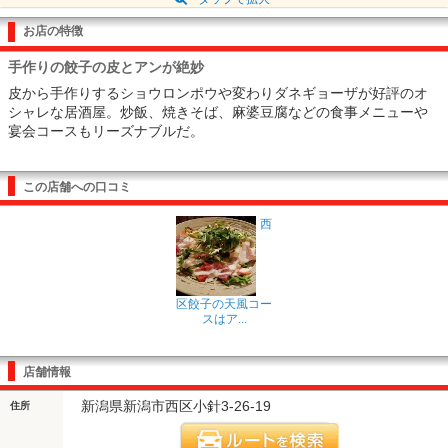
お店の特徴
手作りの餃子の皮とアンが絶妙
皮から手作りするショウロンポウや変わりダネギョーザが好評のオ
シャレな居酒屋。炒飯、焼きそば、麻婆豆腐などの食事メニューや
宴会コースもリーズナブルだ。
この店舗への口コミ
西
区餃子の天風コー
スはア...
店舗情報
新潟県新潟市西区小針3-26-19
住所