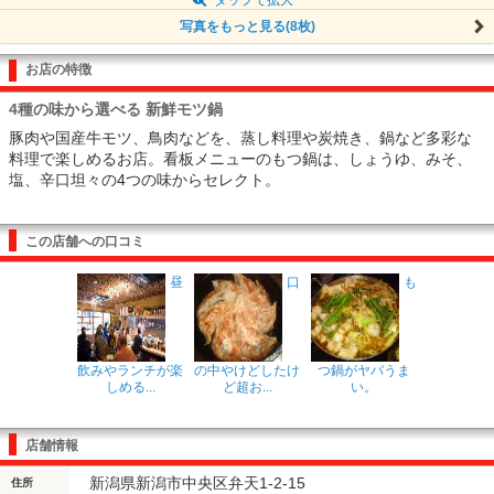
写真をもっと見る(8枚)
お店の特徴
4種の味から選べる 新鮮モツ鍋
豚肉や国産牛モツ、鳥肉などを、蒸し料理や炭焼き、鍋など多彩な
料理で楽しめるお店。看板メニューのもつ鍋は、しょうゆ、みそ、
塩、辛口坦々の4つの味からセレクト。
この店舗への口コミ
昼
口
も
飲みやランチが楽
の中やけどしたけ
つ鍋がヤバうま
しめる...
ど超お...
い。
店舗情報
新潟県新潟市中央区弁天1-2-15
住所