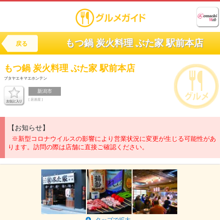
もつ鍋 炭火料理 ぶた家 駅前本店
戻る
もつ鍋 炭火料理
ぶた家 駅前本店
ブタヤエキマエホンテン
新潟市
[ 居酒屋 ]
【お知らせ】
※新型コロナウイルスの影響により営業状況に変更が生じる可能性があ
ります。訪問の際は店舗に直接ご確認ください。
タップで拡大