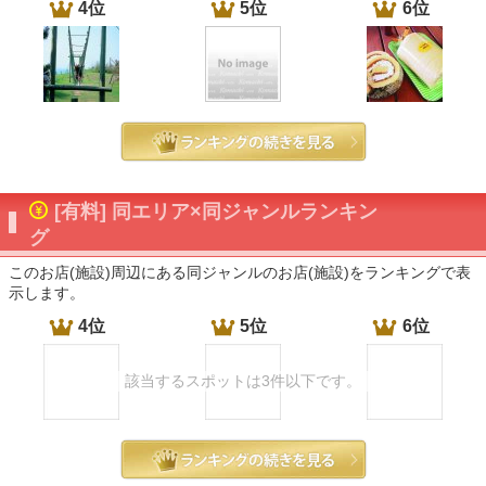
4位
5位
6位
[有料] 同エリア×同ジャンルランキン
グ
このお店(施設)周辺にある同ジャンルのお店(施設)をランキングで表
示します。
4位
5位
6位
該当するスポットは3件以下です。