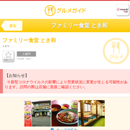
ファミリー食堂 とき和
戻る
ファミリー食堂
とき和
トキワ
上越市
[ 定食屋・食堂 ]
【お知らせ】
※新型コロナウイルスの影響により営業状況に変更が生じる可能性があ
ります。訪問の際は店舗に直接ご確認ください。
タップで拡大