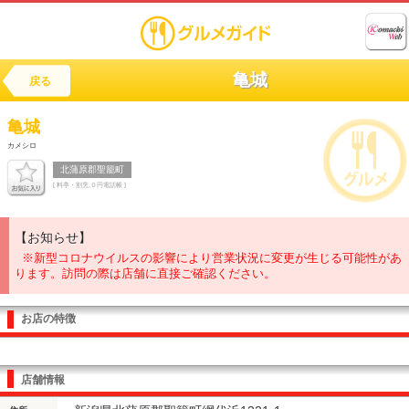
亀城
戻る
亀城
カメシロ
北蒲原郡聖籠町
[ 料亭・割烹,０円電話帳 ]
【お知らせ】
※新型コロナウイルスの影響により営業状況に変更が生じる可能性があ
ります。訪問の際は店舗に直接ご確認ください。
お店の特徴
店舗情報