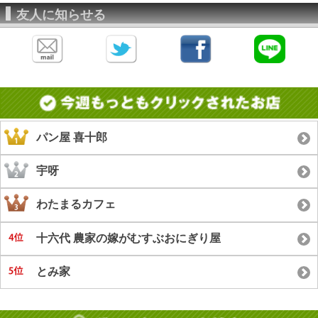
友人に知らせる
パン屋 喜十郎
宇呀
わたまるカフェ
十六代 農家の嫁がむすぶおにぎり屋
とみ家