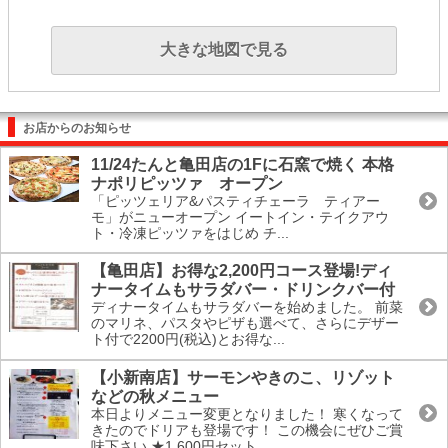
大きな地図で見る
お店からのお知らせ
11/24たんと亀田店の1Fに石窯で焼く 本格
ナポリピッツァ オープン
「ピッツェリア&パスティチェーラ ティアー
モ」がニューオープン イートイン・テイクアウ
ト・冷凍ピッツァをはじめ チ...
【亀田店】お得な2,200円コース登場!ディ
ナータイムもサラダバー・ドリンクバー付
ディナータイムもサラダバーを始めました。 前菜
のマリネ、パスタやピザも選べて、さらにデザー
ト付で2200円(税込)とお得な...
【小新南店】サーモンやきのこ、リゾット
などの秋メニュー
本日よりメニュー変更となりました！ 寒くなって
きたのでドリアも登場です！ この機会にぜひご賞
味下さい ★1.600円セット...