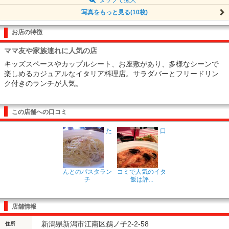
写真をもっと見る(10枚)
お店の特徴
ママ友や家族連れに人気の店
キッズスペースやカップルシート、お座敷があり、多様なシーンで
楽しめるカジュアルなイタリア料理店。サラダバーとフリードリン
ク付きのランチが人気。
この店舗への口コミ
た
口
んとのパスタラン
コミで人気のイタ
チ
飯は評...
店舗情報
新潟県新潟市江南区鵜ノ子2-2-58
住所