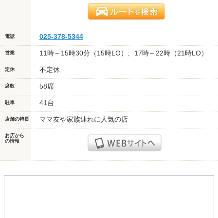
025-378-5344
電話
11時～15時30分（15時LO）、17時～22時（21時LO）
営業
不定休
定休
58席
席数
41台
駐車
ママ友や家族連れに人気の店
店舗の特長
お店から
の情報