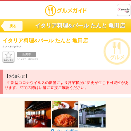
イタリア料理&バール たんと 亀田店
戻る
イタリア料理&バール
たんと 亀田店
タントカメダテン
新潟市
[ イタリア・南欧料理 ]
【お知らせ】
※新型コロナウイルスの影響により営業状況に変更が生じる可能性があ
ります。訪問の際は店舗に直接ご確認ください。
タップで拡大