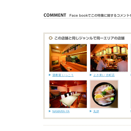
酒肴屋 いっこう
よさ来い 古町店
NAMARA-YA
丸伊