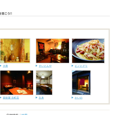
大善
すいとんや
ピノとグリ
胡坐屋 古町店
久本
かいの