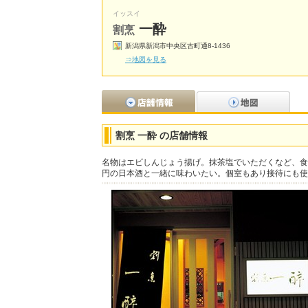
イッスイ
一酔
割烹
新潟県新潟市中央区古町通8-1436
⇒地図を見る
割烹 一酔 の店舗情報
名物はエビしんじょう揚げ。抹茶塩でいただくなど、食
円の日本酒と一緒に味わいたい。個室もあり接待にも使