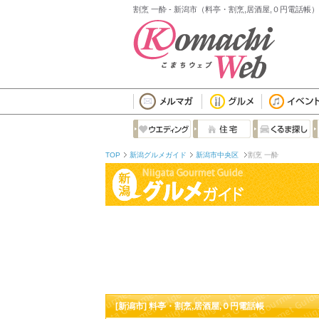
割烹 一酔 - 新潟市（料亭・割烹,居酒屋,０円電話帳）
TOP
新潟グルメガイド
新潟市中央区
割烹 一酔
[新潟市] 料亭・割烹,居酒屋,０円電話帳