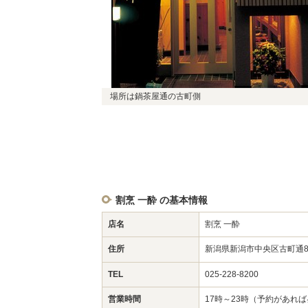
場所は鍋茶屋通の古町側
割烹 一酔 の基本情報
店名
割烹 一酔
住所
新潟県新潟市中央区古町通8
TEL
025-228-8200
営業時間
17時～23時（予約があれ