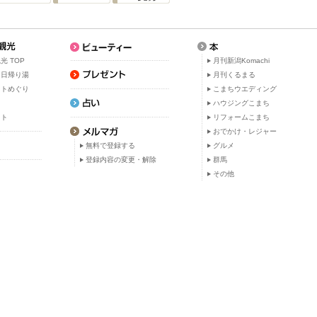
光 TOP
月刊新潟Komachi
・日帰り湯
月刊くるまる
ットめぐり
こまちウエディング
ト
ハウジングこまち
ット
リフォームこまち
おでかけ・レジャー
無料で登録する
グルメ
登録内容の変更・解除
群馬
その他