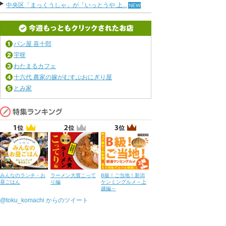
中央区「まっくうしゃ」が「いっとうや 上...
パン屋 喜十郎
宇呀
わたまるカフェ
十六代 農家の嫁がむすぶおにぎり屋
とみ家
みんなのランチ・お
ラーメン大賞こって
B級！ご当地！新潟
昼ごはん
り編
ケンミングルメ～上
越編～
@toku_komachi からのツイート