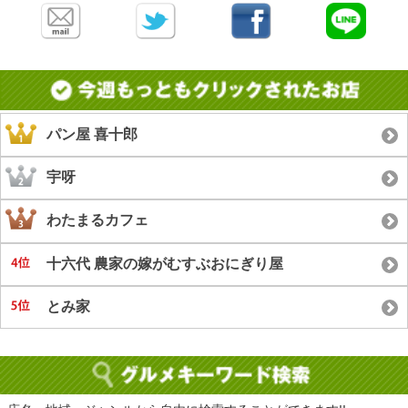
パン屋 喜十郎
宇呀
わたまるカフェ
十六代 農家の嫁がむすぶおにぎり屋
とみ家