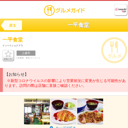
一平食堂
戻る
一平食堂
イッペイショクドウ
上越市
[ 定食屋・食堂,ラーメン ]
【お知らせ】
※新型コロナウイルスの影響により営業状況に変更が生じる可能性があ
ります。訪問の際は店舗に直接ご確認ください。
タップで拡大