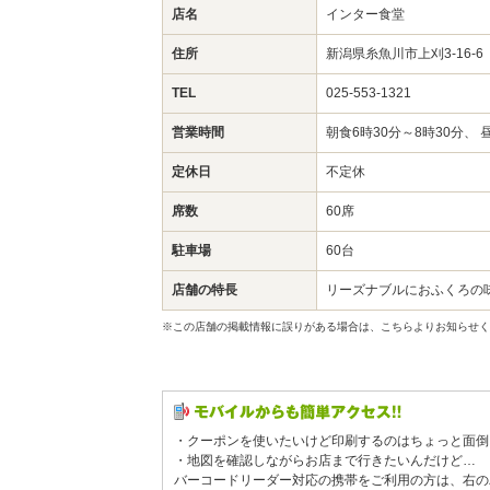
店名
インター食堂
住所
新潟県糸魚川市上刈3-16-
TEL
025-553-1321
営業時間
朝食6時30分～8時30分、 
定休日
不定休
席数
60席
駐車場
60台
店舗の特長
リーズナブルにおふくろの
※この店舗の掲載情報に誤りがある場合は、こちらよりお知らせく
・クーポンを使いたいけど印刷するのはちょっと面倒
・地図を確認しながらお店まで行きたいんだけど…
バーコードリーダー対応の携帯をご利用の方は、右の