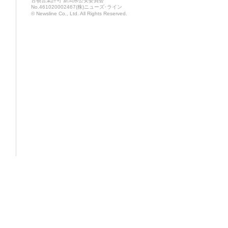
古物営業許可 新潟県公安委員会
No.461020002467(株)ニューズ･ライン
© Newsline Co., Ltd. All Rights Reserved.