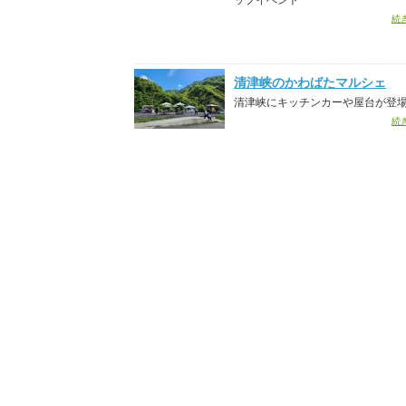
ップイベント
続
清津峡のかわばたマルシェ
清津峡にキッチンカーや屋台が登
続