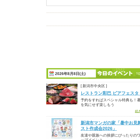
2026年8月8日(土)
[ 新潟市中央区 ]
レストラン彩巴 ビアフェスタ 2
予約をすればスペシャル特典も！
を気にせず楽しもう
続
新潟市マンガの家「暑中お見
スト作成会2026」
友達や親族への挨拶にぴったりの