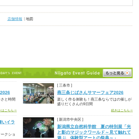
店舗情報
地図
[ 三条市 ]
026
燕三条じばさんサマーフェア2026
暑さと時間
楽しく作る体験も！燕三条ならではの催しが
盛りだくさんの9日間
きはこちら⇒
続きはこちら⇒
[ 新潟市中央区 ]
舞いイラ
新潟県立自然科学館 夏の特別展「光
と影のマジックワールド～見て触れて
ワークショ
遊ぶ、体験型アートの祭典～」