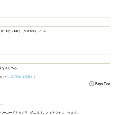
6
昼食11時～14時、夕食18時～21時
味を楽しめる
ださい。
間違いを通報する
…
バーコードをカメラで読み取ることでアクセスできます。