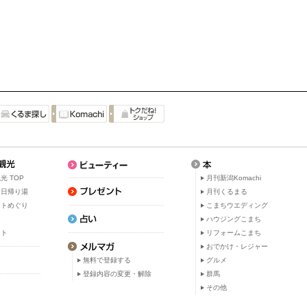
光 TOP
月刊新潟Komachi
・日帰り湯
月刊くるまる
ットめぐり
こまちウエディング
ト
ハウジングこまち
ット
リフォームこまち
おでかけ・レジャー
無料で登録する
グルメ
登録内容の変更・解除
群馬
その他