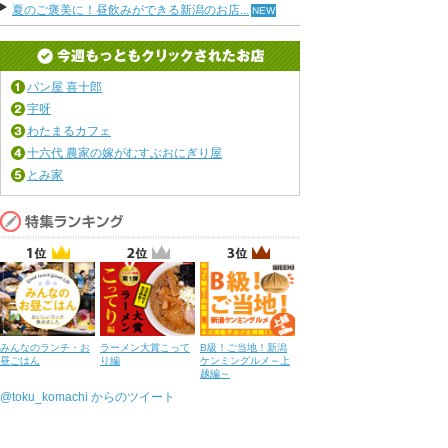
夏のご褒美に！昼飲みができる新潟のお店...
パン屋 喜十郎
宇呀
わたまるカフェ
十六代 農家の嫁がむすぶおにぎり屋
とみ家
みんなのランチ・お
ラーメン大賞こって
B級！ご当地！新潟
昼ごはん
り編
ケンミングルメ～上
越編～
@toku_komachi からのツイート