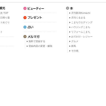
光 TOP
月刊新潟Komachi
・日帰り湯
月刊くるまる
ットめぐり
こまちウエディング
ト
ハウジングこまち
ット
リフォームこまち
おでかけ・レジャー
無料で登録する
グルメ
登録内容の変更・解除
群馬
その他