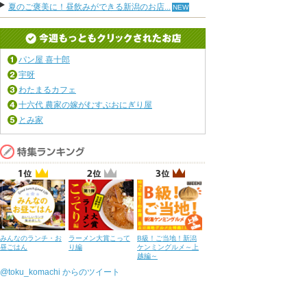
夏のご褒美に！昼飲みができる新潟のお店...
パン屋 喜十郎
宇呀
わたまるカフェ
十六代 農家の嫁がむすぶおにぎり屋
とみ家
みんなのランチ・お
ラーメン大賞こって
B級！ご当地！新潟
昼ごはん
り編
ケンミングルメ～上
越編～
@toku_komachi からのツイート