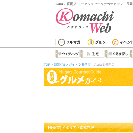
A alla Z 長岡店 アーアッラゼータナガオカテン -
TOP
新潟グルメガイド
長岡市
A alla Z 長岡店
[長岡市] イタリア・南欧料理