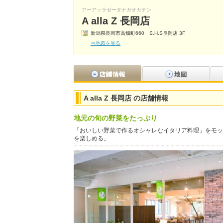
アーアッラゼータナガオカテン
A alla Z 長岡店
新潟県長岡市高畑町660 S.H.S長岡店 3F
⇒地図を見る
A alla Z 長岡店 の店舗情報
地元の旬の野菜をたっぷり
「おいしい野菜で作るオシャレなイタリア料理」をモッ
を楽しめる。