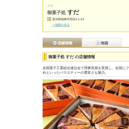
スダ
すだ
御菓子処
新潟県柏崎市四谷3-1-43
⇒地図を見る
御菓子処 すだ の店舗情報
全国菓子工業組合連合会で理事長賞を受賞し、全国にフ
めといったバラエティーの豊富さも魅力。