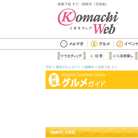
御菓子処 すだ - 柏崎市（甘味処）
TOP
新潟グルメガイド
柏崎市
御菓子処 すだ
[柏崎市] 甘味処