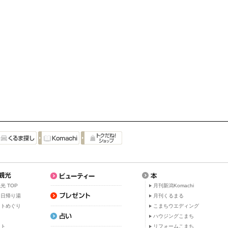
光 TOP
月刊新潟Komachi
・日帰り湯
月刊くるまる
ットめぐり
こまちウエディング
ト
ハウジングこまち
ット
リフォームこまち