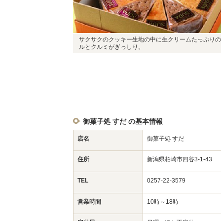
サクサクのクッキー生地の中に生クリームたっぷりの
ルとクルミがぎっしり。
御菓子処 すだ の基本情報
店名
御菓子処 すだ
住所
新潟県柏崎市四谷3-1-43
TEL
0257-22-3579
営業時間
10時～18時