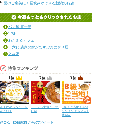
夏のご褒美に！昼飲みができる新潟のお店...
パン屋 喜十郎
宇呀
わたまるカフェ
十六代 農家の嫁がむすぶおにぎり屋
とみ家
みんなのランチ・お
ラーメン大賞こって
B級！ご当地！新潟
昼ごはん
り編
ケンミングルメ～上
越編～
@toku_komachi からのツイート