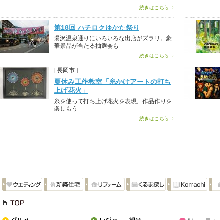
続きはこちら⇒
第18回 ハチロクゆかた祭り
湯沢温泉通りにいろいろな出店がズラリ。豪
華景品が当たる抽選会も
続きはこちら⇒
[ 長岡市 ]
夏休み工作教室「糸かけアートの打ち
上げ花火」
糸を使って打ち上げ花火を表現。作品作りを
楽しもう
続きはこちら⇒