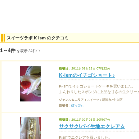
スイーツラボ K ism のクチコミ
1～4件
を表示 / 4件中
投稿日：
2011月03月22日 07時22分
K-ismのイチゴショート♪
K-ismでイチゴショートケーキを買いました。
ふんわりしたスポンジに上品な甘さの生クリー
ジャンル＆エリア：
スイーツ / 新潟市>中央区
投稿者：
ぽっぴぃ
投稿日：
2011月02月03日 20時07分
サクサク!パイ生地エクレア☆
Kismでエクレアを買いました。