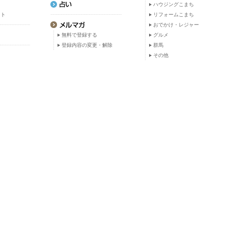
ト
ハウジングこまち
ット
リフォームこまち
おでかけ・レジャー
無料で登録する
グルメ
登録内容の変更・解除
群馬
その他