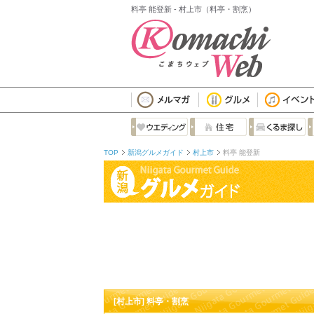
料亭 能登新 - 村上市（料亭・割烹）
TOP
新潟グルメガイド
村上市
料亭 能登新
[村上市] 料亭・割烹