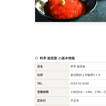
料亭 能登新 の基本情報
店名
料亭 能登新
住所
新潟県村上市飯野2-1-9
TEL
0254-52-6166
営業時間
11時30分～14時、17時～2
定休日
不定休