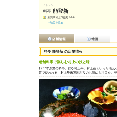
ノトシン
能登新
料亭
新潟県村上市飯野2-1-9
⇒地図を見る
料亭 能登新 の店舗情報
老舗料亭で楽しむ村上の技と味
1777年創業の料亭。鮭や村上牛、村上茶といった地
菜で使われる、村上堆朱三彩彫りのお膳にも注目を。昼