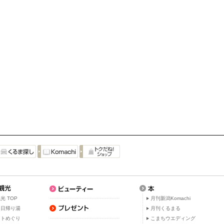
光 TOP
月刊新潟Komachi
・日帰り湯
月刊くるまる
ットめぐり
こまちウエディング