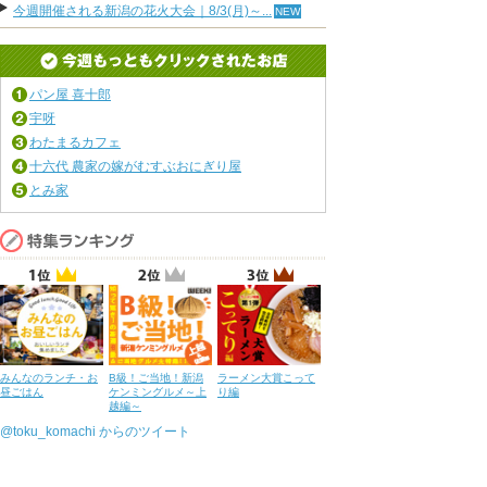
今週開催される新潟の花火大会｜8/3(月)～...
パン屋 喜十郎
宇呀
わたまるカフェ
十六代 農家の嫁がむすぶおにぎり屋
とみ家
みんなのランチ・お
B級！ご当地！新潟
ラーメン大賞こって
昼ごはん
ケンミングルメ～上
り編
越編～
@toku_komachi からのツイート