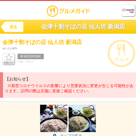
会津十割そばの店 仙人坊 新潟店
戻る
会津十割そばの店
仙人坊 新潟店
センニンボウ
東蒲原郡阿賀町
[ そば・うどん ]
【お知らせ】
※新型コロナウイルスの影響により営業状況に変更が生じる可能性があ
ります。訪問の際は店舗に直接ご確認ください。
タップで拡大