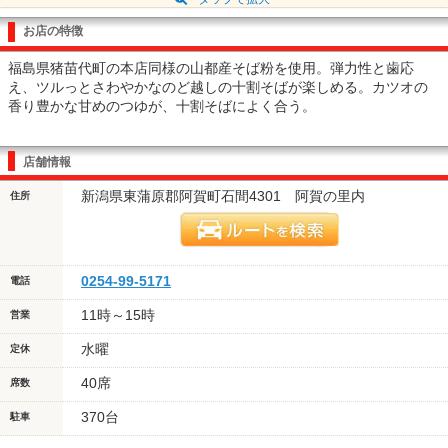
お店の特徴
福島県猪苗代町の本店同様の山都産そば粉を使用。弾力性と歯応
え、ツルっとさわやかなのど越しの十割そばが楽しめる。カツオの
香り豊かな甘めのつゆが、十割そばによく合う。
店舗情報
新潟県東蒲原郡阿賀町石間4301 阿賀の里内
住所
0254-99-5171
電話
11時～15時
営業
水曜
定休
40席
席数
370台
駐車