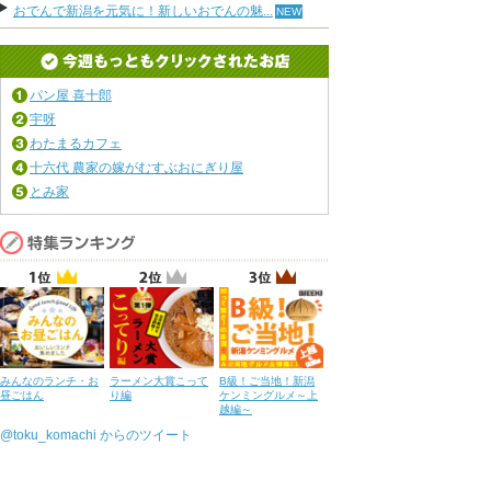
おでんで新潟を元気に！新しいおでんの魅...
パン屋 喜十郎
宇呀
わたまるカフェ
十六代 農家の嫁がむすぶおにぎり屋
とみ家
みんなのランチ・お
ラーメン大賞こって
B級！ご当地！新潟
昼ごはん
り編
ケンミングルメ～上
越編～
@toku_komachi からのツイート