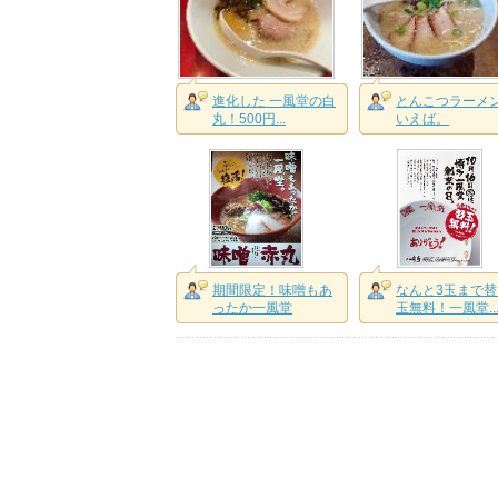
進化した 一風堂の白
とんこつラーメ
丸！500円...
いえば。
期間限定！味噌もあ
なんと3玉まで替
ったか一風堂
玉無料！一風堂..