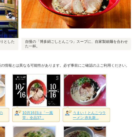
りとした
自慢の「博多絹ごしとんこつ」スープに、自家製細麺を合わせ
た一杯。
新の情報とは異なる可能性があります。必ず事前にご確認の上ご利用ください。
の
10月16日は「一風
うまい！とんこつラ
堂」全品37...
ーメン 赤丸新...