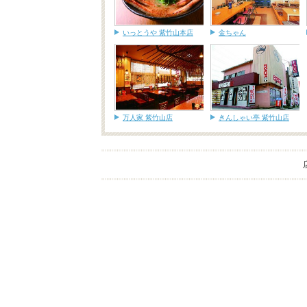
いっとうや 紫竹山本店
金ちゃん
万人家 紫竹山店
きんしゃい亭 紫竹山店