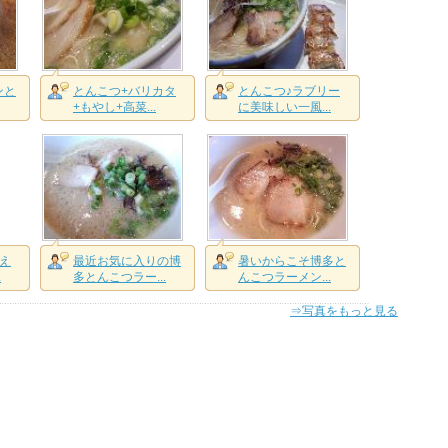
ンと
とんこつ+バリカタ
とんこつ♪ラブリー
+もやし+高菜...
に美味しい一風...
え
最近お気に入りの博
暑いからこそ博多と
.
多とんこつラー...
んこつラーメン...
⇒写真をもっと見る