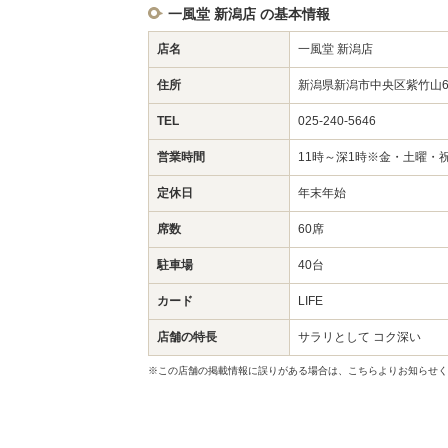
一風堂 新潟店 の基本情報
店名
一風堂 新潟店
住所
新潟県新潟市中央区紫竹山6-
TEL
025-240-5646
営業時間
11時～深1時※金・土曜・
定休日
年末年始
席数
60席
駐車場
40台
カード
LIFE
店舗の特長
サラリとして コク深い
※この店舗の掲載情報に誤りがある場合は、こちらよりお知らせく