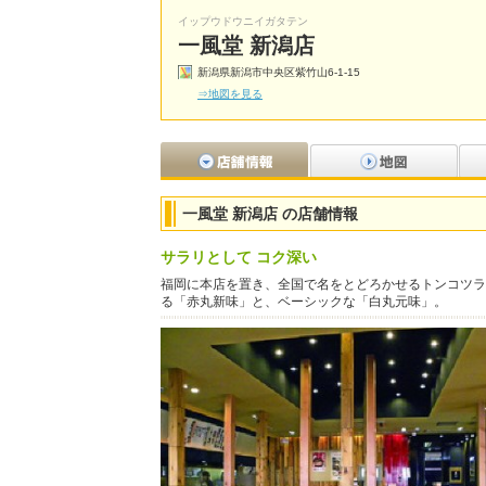
イップウドウニイガタテン
一風堂 新潟店
新潟県新潟市中央区紫竹山6-1-15
⇒地図を見る
一風堂 新潟店 の店舗情報
サラリとして コク深い
福岡に本店を置き、全国で名をとどろかせるトンコツラ
る「赤丸新味」と、ベーシックな「白丸元味」。