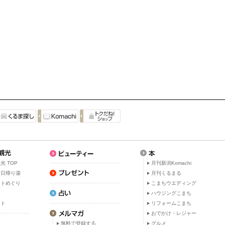
光 TOP
月刊新潟Komachi
・日帰り湯
月刊くるまる
ットめぐり
こまちウエディング
ト
ハウジングこまち
ット
リフォームこまち
おでかけ・レジャー
無料で登録する
グルメ