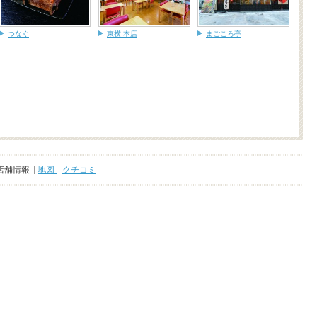
つなぐ
東横 本店
まごころ亭
店舗情報
地図
クチコミ