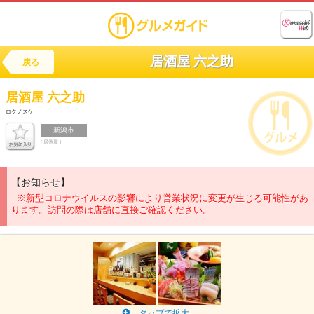
居酒屋 六之助
戻る
居酒屋
六之助
ロクノスケ
新潟市
[ 居酒屋 ]
【お知らせ】
※新型コロナウイルスの影響により営業状況に変更が生じる可能性があ
ります。訪問の際は店舗に直接ご確認ください。
タップで拡大