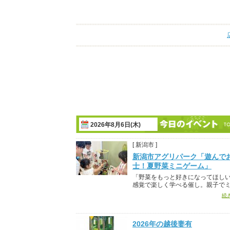
2026年8月6日(木)
[ 新潟市 ]
新潟市アグリパーク「遊んで
士！夏野菜ミニゲーム」
「野菜をもっと好きになってほし
感覚で楽しく学べる催し。親子でミ.
続
2026年の越後妻有