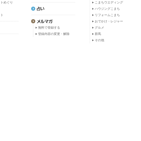
ットめぐり
こまちウエディング
ト
ハウジングこまち
ット
リフォームこまち
おでかけ・レジャー
無料で登録する
グルメ
登録内容の変更・解除
群馬
その他