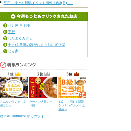
平日に行ける新潟イベント情報｜8/3(月)～...
パン屋 喜十郎
宇呀
わたまるカフェ
十六代 農家の嫁がむすぶおにぎり屋
とみ家
みんなのランチ・お
ラーメン大賞こって
B級！ご当地！新潟
昼ごはん
り編
ケンミングルメ～上
越編～
@toku_komachi からのツイート