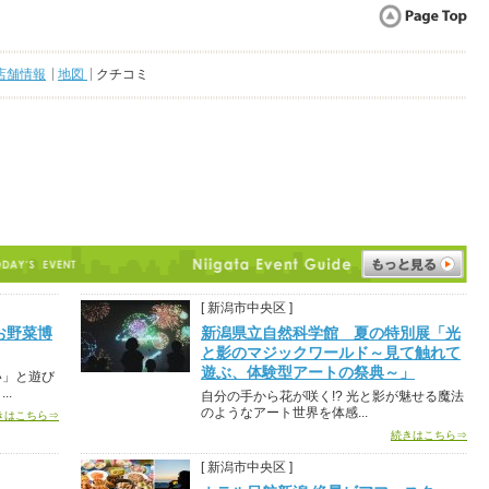
店舗情報
地図
クチコミ
[ 新潟市中央区 ]
お野菜博
新潟県立自然科学館 夏の特別展「光
と影のマジックワールド～見て触れて
遊ぶ、体験型アートの祭典～」
い」と遊び
..
自分の手から花が咲く!? 光と影が魅せる魔法
のようなアート世界を体感...
きはこちら⇒
続きはこちら⇒
[ 新潟市中央区 ]