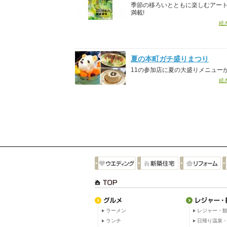
季節の移ろいとともに楽しむアー
満載!
続
夏の本町ガチ盛りまつり
11の参加店に夏の大盛りメニュー
続
ラーメン
レジャー・観
ランチ
日帰り温泉