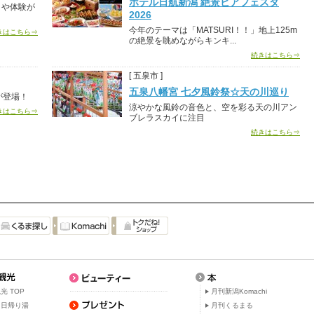
ホテル日航新潟 絶景ビアフェスタ
トや体験が
2026
今年のテーマは「MATSURI！！」地上125m
きはこちら⇒
の絶景を眺めながらキンキ...
続きはこちら⇒
[ 五泉市 ]
五泉八幡宮 七夕風鈴祭☆天の川巡り
が登場！
涼やかな風鈴の音色と、空を彩る天の川アン
きはこちら⇒
ブレラスカイに注目
続きはこちら⇒
光 TOP
月刊新潟Komachi
・日帰り湯
月刊くるまる