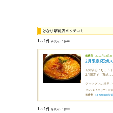
けなり 駅前店 のクチコミ
1～1件
を表示 / 1件中
投稿日：
2012月02月25
2月限定!石焼ス
新潟駅前にある「け
2月限定で「石鍋ス
グッツグツの状態でテ
ジャンル＆エリア：
中華
投稿者：
Komachi編集部
1～1件
を表示 / 1件中