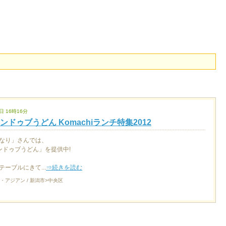
日 16時16分
ンドゥブうどん Komachiランチ特集2012
なり」さんでは、
ンドゥブうどん」を提供中!
ーブルにきて...
⇒続きを読む
・アジアン / 新潟市>中央区