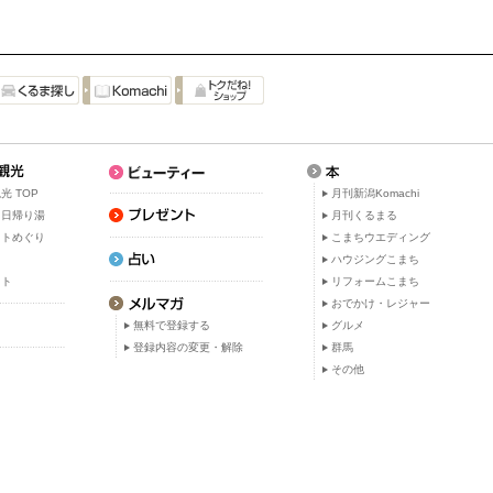
光 TOP
月刊新潟Komachi
・日帰り湯
月刊くるまる
ットめぐり
こまちウエディング
ト
ハウジングこまち
ット
リフォームこまち
おでかけ・レジャー
無料で登録する
グルメ
登録内容の変更・解除
群馬
その他