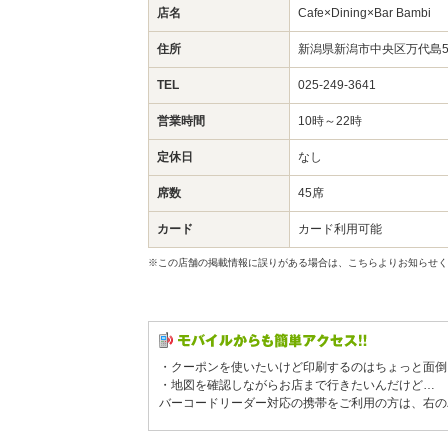
店名
Cafe×Dining×Bar Bambi
住所
新潟県新潟市中央区万代島5
TEL
025-249-3641
営業時間
10時～22時
定休日
なし
席数
45席
カード
カード利用可能
※この店舗の掲載情報に誤りがある場合は、こちらよりお知らせく
・クーポンを使いたいけど印刷するのはちょっと面倒
・地図を確認しながらお店まで行きたいんだけど…
バーコードリーダー対応の携帯をご利用の方は、右の