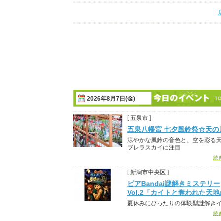
2026年8月7日(金)
[ 五泉市 ]
五泉八幡宮 七夕風鈴祭☆天の
涼やかな風鈴の音色と、空を彩る
ブレラスカイに注目
続
[ 新潟市中央区 ]
ピアBandai謎解きミステリー
Vol.2「カイトと奪われた天
夏休みにぴったりの体験型謎解き
続