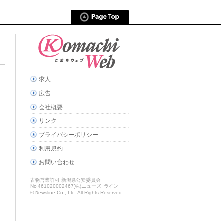
求人
広告
会社概要
リンク
プライバシーポリシー
利用規約
お問い合わせ
古物営業許可 新潟県公安委員会
No.461020002467(株)ニューズ･ライン
© Newsline Co., Ltd. All Rights Reserved.