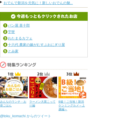
おでんで新潟を元気に！新しいおでんの魅...
パン屋 喜十郎
宇呀
わたまるカフェ
十六代 農家の嫁がむすぶおにぎり屋
とみ家
みんなのランチ・お
ラーメン大賞こって
B級！ご当地！新潟
昼ごはん
り編
ケンミングルメ～上
越編～
@toku_komachi からのツイート