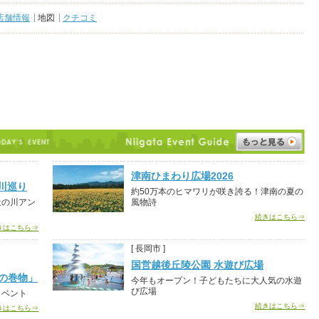
店舗情報
地図
クチコミ
津南ひまわり広場2026
川巡り
約50万本のヒマワリが咲き誇る！津南の夏の
天の川アン
風物詩
続きはこちら⇒
きはこちら⇒
[ 長岡市 ]
国営越後丘陵公園 水遊び広場
地の巻物」
今年もオープン！子どもたちに大人気の水遊
び広場
イベント
続きはこちら⇒
きはこちら⇒