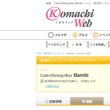
地図：Cafe×Dining×Bar Bambi バンビ - 新
TOP
新潟グルメガイド
Bambi
Bambi 地図
[新潟市] カフェレストラン,レストランバー
バンビ
Bambi
Cafe×Dining×Bar
新潟県新潟市中央区万代島5-1 万代島ビル2F
⇒地図を見る