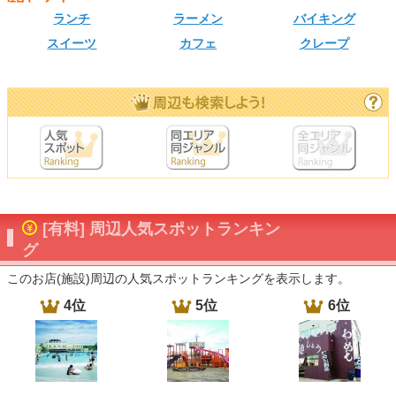
ランチ
ラーメン
バイキング
スイーツ
カフェ
クレープ
[有料] 周辺人気スポットランキン
グ
このお店(施設)周辺の人気スポットランキングを表示します。
4位
5位
6位