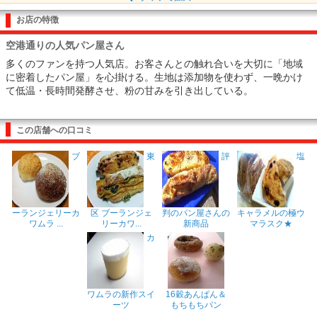
お店の特徴
空港通りの人気パン屋さん
多くのファンを持つ人気店。お客さんとの触れ合いを大切に「地域
に密着したパン屋」を心掛ける。生地は添加物を使わず、一晩かけ
て低温・長時間発酵させ、粉の甘みを引き出している。
この店舗への口コミ
ブ
東
評
塩
ーランジェリーカ
区 ブーランジェ
判のパン屋さんの
キャラメルの極ウ
ワムラ ...
リーカワ...
新商品
マラスク★
カ
ワムラの新作スイ
16穀あんぱん＆
ーツ
もちもちパン