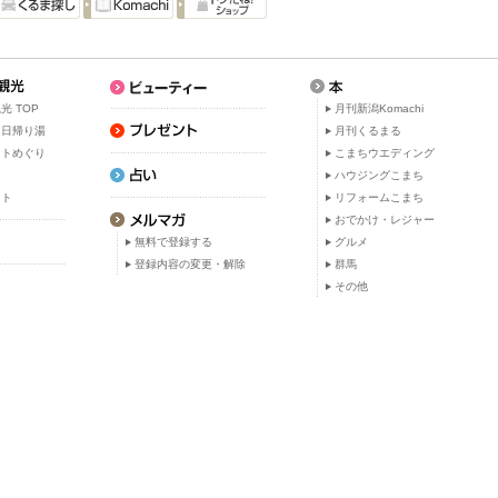
光 TOP
月刊新潟Komachi
・日帰り湯
月刊くるまる
ットめぐり
こまちウエディング
ト
ハウジングこまち
ット
リフォームこまち
おでかけ・レジャー
無料で登録する
グルメ
登録内容の変更・解除
群馬
その他