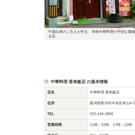
中国出身のご主人が作る、本格中華料理が手頃な価格
る店。
中華料理 香来飯店 の基本情報
店名
中華料理 香来飯店
住所
新潟県新潟市中央区米山4-1
TEL
025-244-3956
営業時間
11時～15時、17時～22時