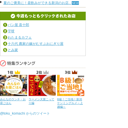
夏のご褒美に！昼飲みができる新潟のお店...
パン屋 喜十郎
宇呀
わたまるカフェ
十六代 農家の嫁がむすぶおにぎり屋
とみ家
みんなのランチ・お
ラーメン大賞こって
B級！ご当地！新潟
昼ごはん
り編
ケンミングルメ～上
越編～
@toku_komachi からのツイート