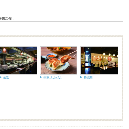
佐敦
中華 ナカバナ
錦城閣