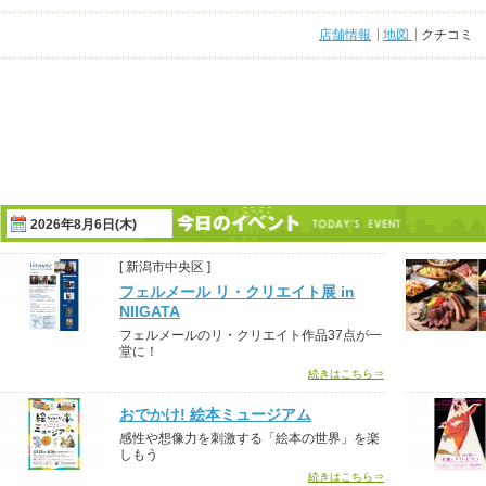
店舗情報
地図
クチコミ
2026年8月6日(木)
[ 新潟市中央区 ]
フェルメール リ・クリエイト展 in
NIIGATA
フェルメールのリ・クリエイト作品37点が一
堂に！
続きはこちら⇒
おでかけ! 絵本ミュージアム
感性や想像力を刺激する「絵本の世界」を楽
しもう
続きはこちら⇒