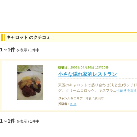
キャロット のクチコミ
1～1件
を表示 / 1件中
投稿日：
2009月04月26日 12時26分
小さな隠れ家的レストラン
東区のキャロットで盛り合わせ(肉と魚)ランチ(
グ、クリームコロッケ、キスフラ...
⇒続きを読
ジャンル＆エリア：
洋食 / 新潟市
投稿者：
K_K
1～1件
を表示 / 1件中