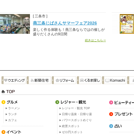
[ 三条市 ]
燕三条じばさんサマーフェア2026
楽しく作る体験も！燕三条ならではの催しが
盛りだくさんの9日間
続きはこちら⇒
ラーメン
レジャー・観光 TOP
ランチ
日帰り温泉・日帰り湯
カフェ
パワースポットめぐり
絶景スポット
ゼロ円スポット